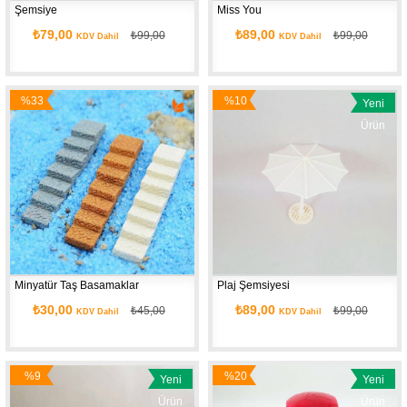
Şemsiye
Miss You
₺79,00
₺89,00
₺99,00
₺99,00
KDV Dahil
KDV Dahil
%33
%10
Yeni
İndirim
İndirim
Ürün
Minyatür Taş Basamaklar
Plaj Şemsiyesi
₺30,00
₺89,00
₺45,00
₺99,00
KDV Dahil
KDV Dahil
%9
%20
Yeni
Yeni
İndirim
İndirim
Ürün
Ürün