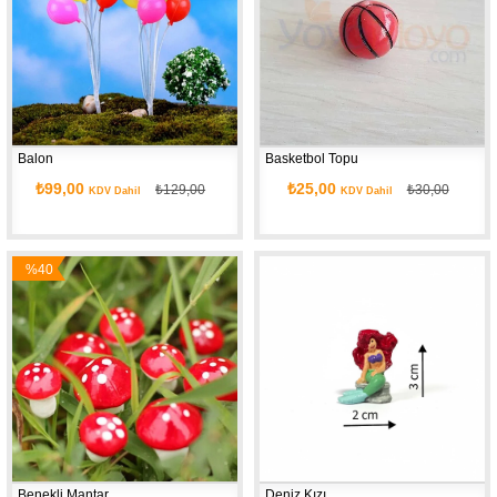
Balon
Basketbol Topu
₺99,00
₺25,00
₺129,00
₺30,00
KDV Dahil
KDV Dahil
%40
İndirim
Benekli Mantar
Deniz Kızı