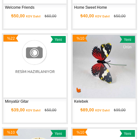
Welcome Friends
Home Sweet Home
₺50,00
₺40,00
₺60,00
₺50,00
KDV Dahil
KDV Dahil
%22
%10
Yeni
Yeni
İndirim
İndirim
Ürün
Ürün
Minyatür Gitar
Kelebek
₺39,00
₺89,00
₺50,00
₺99,00
KDV Dahil
KDV Dahil
%10
%10
Yeni
Yeni