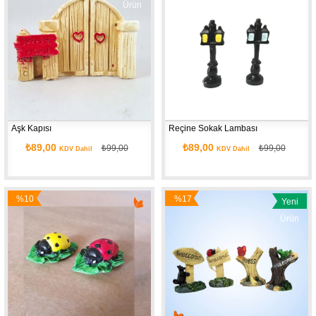
İndirim
İndirim
Ürün
Ürün
Aşk Kapısı
Reçine Sokak Lambası
₺89,00
₺89,00
₺99,00
₺99,00
KDV Dahil
KDV Dahil
%10
%17
Yeni
İndirim
İndirim
Ürün