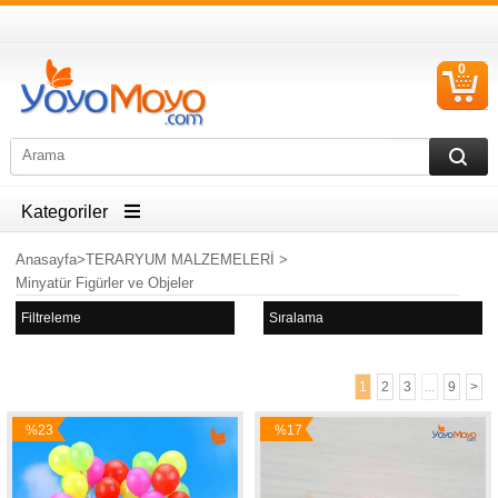
0
S
Ü
Kategoriler
Anasayfa
>
TERARYUM MALZEMELERİ
>
Minyatür Figürler ve Objeler
Filtreleme
Sıralama
1
2
3
...
9
>
%23
%17
İndirim
İndirim