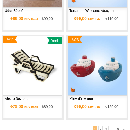
Uğur Böceği
Terrarium Welcome Ağaçları
₺89,00
₺99,00
₺99,00
₺119,00
KDV Dahil
KDV Dahil
%11
%23
Yeni
İndirim
İndirim
Ürün
Ahşap Şezlong
Minyatür Vapur
₺79,00
₺99,00
₺89,00
₺129,00
KDV Dahil
KDV Dahil
1
2
3
...
9
>