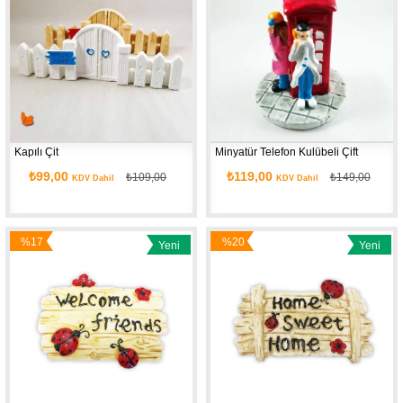
Kapılı Çit
Minyatür Telefon Kulübeli Çift
₺99,00
₺119,00
₺109,00
₺149,00
KDV Dahil
KDV Dahil
%17
%20
Yeni
Yeni
İndirim
İndirim
Ürün
Ürün