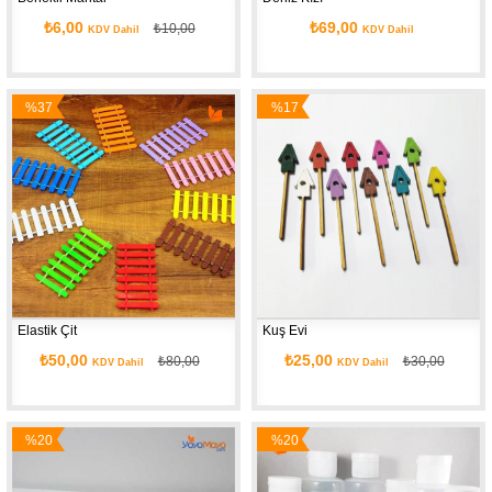
₺6,00
₺69,00
₺10,00
KDV Dahil
KDV Dahil
%37
%17
İndirim
İndirim
Elastik Çit
Kuş Evi
₺50,00
₺25,00
₺80,00
₺30,00
KDV Dahil
KDV Dahil
%20
%20
İndirim
İndirim