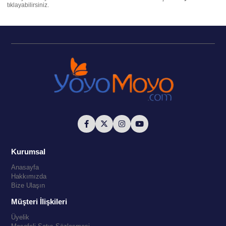
tıklayabilirsiniz.
Kurumsal
Anasayfa
Hakkımızda
Bize Ulaşın
Müşteri İlişkileri
Üyelik