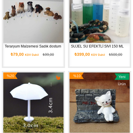
Teraryum Malzemesi Sadık dostum
SUJEL SU EFEKTLİ SIVI 150 ML
₺79,00
₺399,00
₺99,00
₺500,00
KDV Dahil
KDV Dahil
%20
%10
Yeni
İndirim
İndirim
Ürün