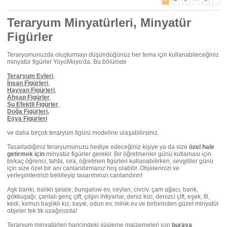
Teraryum Minyatürleri, Minyatür
Figürler
Teraryumunuzda oluşturmayı düşündüğünüz her tema için kullanabileceğiniz
minyatür figürler YoyoMoyo'da. Bu bölümde
Teraryum Evleri
,
İnsan Figürleri
,
Hayvan Figürleri
,
Ahşap Figürler
,
Su Efektli Figürler
,
Doğa Figürleri
,
Eşya Figürleri
ve daha birçok teraryum figürü modeline ulaşabilirsiniz.
Tasarladığınız teraryumunuzu hediye edeceğiniz kişiye ya da size
özel hale
getirmek için
minyatür figürler gerekir. Bir öğretmenler günü kutlaması için
birkaç öğrenci, tahta, sıra, öğretmen figürleri kullanabilirken, sevgililer günü
için size özel bir anı canlandırmanız hoş olabilir. Objelerinizi ve
yerleşimlerinizi belirleyip tasarımınızı canlandırın!
Aşk bankı, balıklı şelale, bungalow ev, ceylan, civciv, çam ağacı, bank,
gökkuşağı, çantalı genç çift, çılgın ihtiyarlar, deniz kızı, denizci çift, eşek, fil,
kedi, kırmızı başlıklı kız, kayık, odun ev, minik ev ve birbirinden güzel minyatür
objeler tek tık uzağınızda!
Teraryum minyatürleri haricindeki süsleme malzemeleri için
buraya