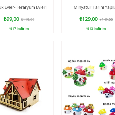
k Evler-Teraryum Evleri
Minyatür Tarihi Yapıl
₺99,00
₺129,00
₺119,00
₺149,00
%17
İndirim
%13
İndirim