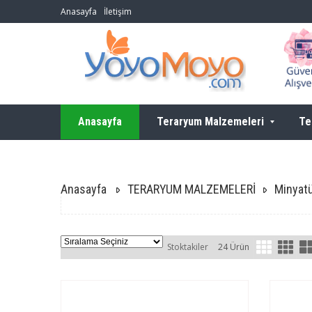
Anasayfa
İletişim
Anasayfa
Teraryum Malzemeleri
Te
Anasayfa
TERARYUM MALZEMELERİ
Minyatü
Stoktakiler
24 Ürün