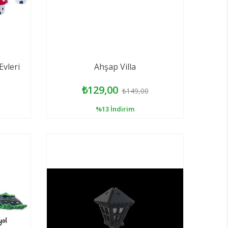
vleri
Ahşap Villa
₺129,00
₺149,00
%13
İndirim