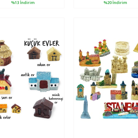
%13
İndirim
%20
İndirim