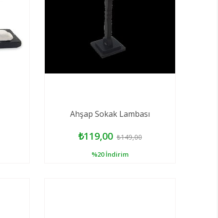
Ahşap Sokak Lambası
₺119,00
₺149,00
%20
İndirim