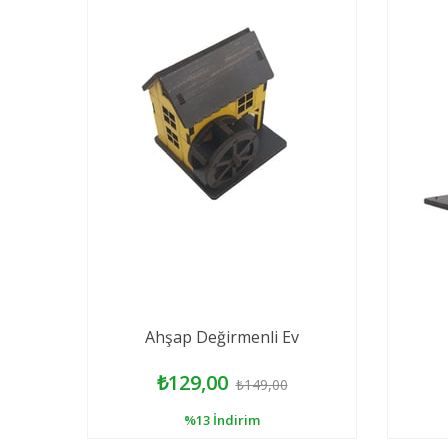
Ahşap Değirmenli Ev
₺129,00
₺149,00
%13
İndirim