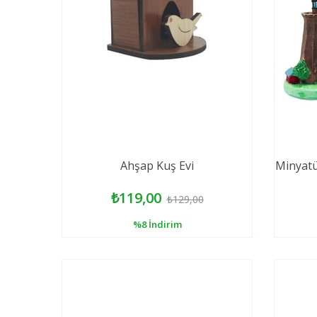
Ahşap Kuş Evi
Minyatü
₺119,00
₺129,00
%8
İndirim