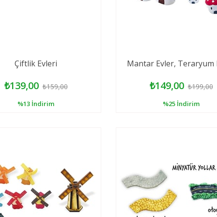
Çiftlik Evleri
Mantar Evler, Teraryum E
₺139,00
₺149,00
₺159,00
₺199,00
%13
İndirim
%25
İndirim