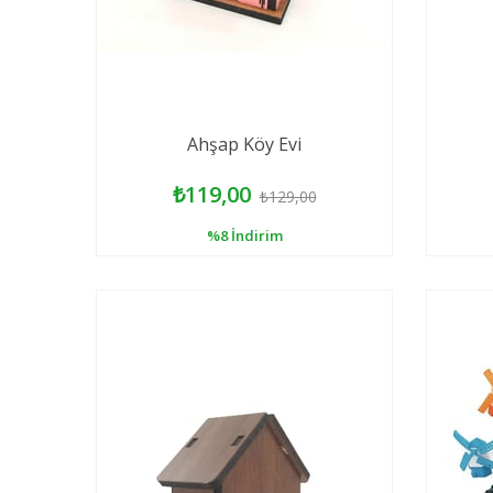
Ahşap Köy Evi
₺119,00
₺129,00
%8
İndirim