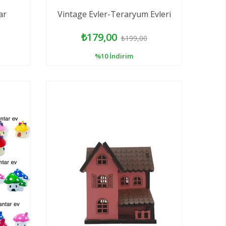
ar
Vintage Evler-Teraryum Evleri
₺179,00
₺199,00
%10
İndirim