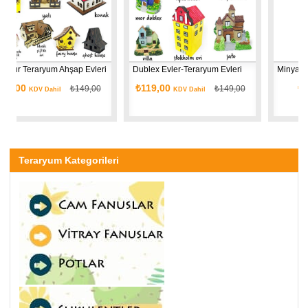
um Ahşap Evleri
Dublex Evler-Teraryum Evleri
₺119,00
₺129,00
₺149,00
₺149,00
hil
KDV Dahil
KDV Da
₺149,00
Teraryum Kategorileri