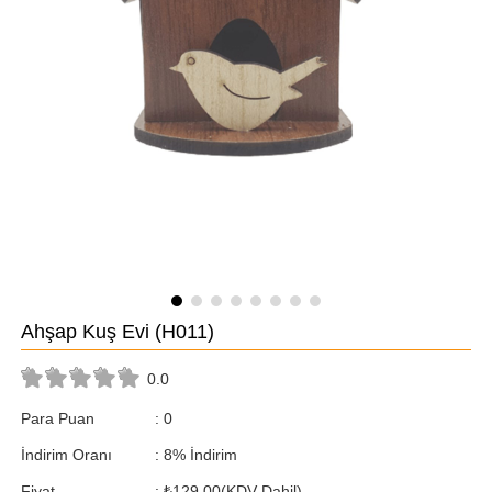
Ahşap Kuş Evi
(H011)
0.0
Para Puan
:
0
İndirim Oranı
:
8
%
İndirim
Fiyat
:
₺129,00
(KDV Dahil)