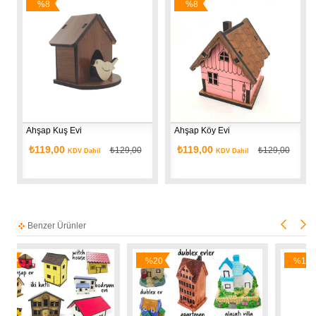
%8
%8
%1
İndirim
İndirim
İndir
hşap Kuş Evi 
Ahşap Köy Evi
Ahşap 
₺119,00
₺119,00
₺129,00
₺129,00
KDV Dahil
KDV Dahil
Benzer Ürünler
%20
%13
İndirim
İndirim