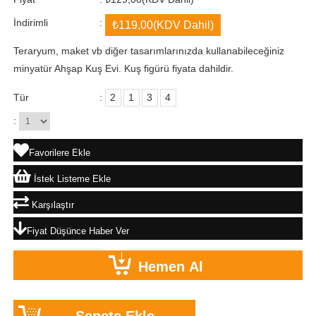
İndirimli
:
₺119,00
(KDV Dahil)
Teraryum, maket vb diğer tasarımlarınızda kullanabileceğiniz
minyatür Ahşap Kuş Evi. Kuş figürü fiyata dahildir.
Tür
:
2
1
3
4
:
Favorilere Ekle
İstek Listeme Ekle
Karşılaştır
Fiyat Düşünce Haber Ver