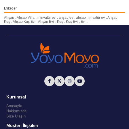
Etiketler
Ahşap
,
Ahşap Villa
,
minyatür ev
,
ahşap ev
,
ahşap minyatür ev
,
Ahşap
Kuş
,
Ahşap Kuş Evi
,
Ahşap Evi
,
Kuş
,
Kuş Evi
,
Evi
,
Kurumsal
Anasayfa
Hakkımızda
Bize Ulaşın
Müşteri İlişkileri