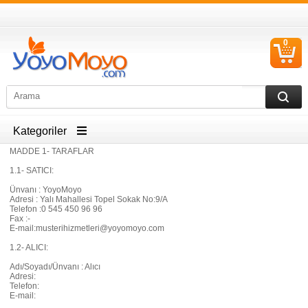
0
S
Ü
Kategoriler
MADDE 1- TARAFLAR
1.1- SATICI:
Ünvanı : YoyoMoyo
Adresi : Yalı Mahallesi Topel Sokak No:9/A
Telefon :0 545 450 96 96
Fax :-
E-mail:
musterihizmetleri@yoyomoyo.com
1.2- ALICI:
Adı/Soyadı/Ünvanı : Alıcı
Adresi:
Telefon:
E-mail: