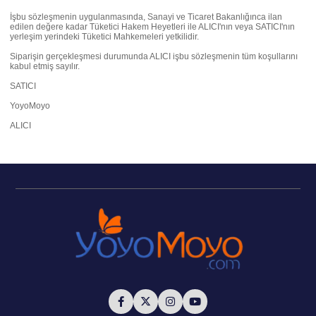
İşbu sözleşmenin uygulanmasında, Sanayi ve Ticaret Bakanlığınca ilan
edilen değere kadar Tüketici Hakem Heyetleri ile ALICI'nın veya SATICI'nın
yerleşim yerindeki Tüketici Mahkemeleri yetkilidir.
Siparişin gerçekleşmesi durumunda ALICI işbu sözleşmenin tüm koşullarını
kabul etmiş sayılır.
SATICI
YoyoMoyo
ALICI