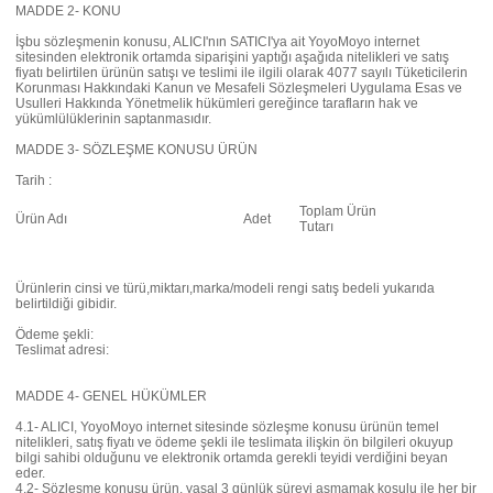
MADDE 2- KONU
İşbu sözleşmenin konusu, ALICI'nın SATICI'ya ait YoyoMoyo internet
sitesinden elektronik ortamda siparişini yaptığı aşağıda nitelikleri ve satış
fiyatı belirtilen ürünün satışı ve teslimi ile ilgili olarak 4077 sayılı Tüketicilerin
Korunması Hakkındaki Kanun ve Mesafeli Sözleşmeleri Uygulama Esas ve
Usulleri Hakkında Yönetmelik hükümleri gereğince tarafların hak ve
yükümlülüklerinin saptanmasıdır.
MADDE 3- SÖZLEŞME KONUSU ÜRÜN
Tarih :
Toplam Ürün
Ürün Adı
Adet
Tutarı
Ürünlerin cinsi ve türü,miktarı,marka/modeli rengi satış bedeli yukarıda
belirtildiği gibidir.
Ödeme şekli:
Teslimat adresi:
MADDE 4- GENEL HÜKÜMLER
4.1- ALICI, YoyoMoyo internet sitesinde sözleşme konusu ürünün temel
nitelikleri, satış fiyatı ve ödeme şekli ile teslimata ilişkin ön bilgileri okuyup
bilgi sahibi olduğunu ve elektronik ortamda gerekli teyidi verdiğini beyan
eder.
4.2- Sözleşme konusu ürün, yasal 3 günlük süreyi aşmamak koşulu ile her bir