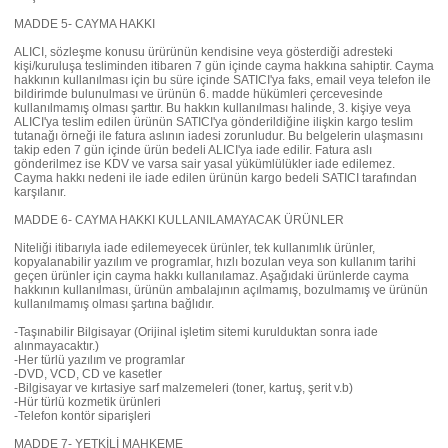
MADDE 5- CAYMA HAKKI
ALICI, sözleşme konusu ürürünün kendisine veya gösterdiği adresteki
kişi/kuruluşa tesliminden itibaren 7 gün içinde cayma hakkına sahiptir. Cayma
hakkının kullanılması için bu süre içinde SATICI'ya faks, email veya telefon ile
bildirimde bulunulması ve ürünün 6. madde hükümleri çercevesinde
kullanılmamış olması şarttır. Bu hakkın kullanılması halinde, 3. kişiye veya
ALICI'ya teslim edilen ürünün SATICI'ya gönderildiğine ilişkin kargo teslim
tutanağı örneği ile fatura aslının iadesi zorunludur. Bu belgelerin ulaşmasını
takip eden 7 gün içinde ürün bedeli ALICI'ya iade edilir. Fatura aslı
gönderilmez ise KDV ve varsa sair yasal yükümlülükler iade edilemez.
Cayma hakkı nedeni ile iade edilen ürünün kargo bedeli SATICI tarafından
karşılanır.
MADDE 6- CAYMA HAKKI KULLANILAMAYACAK ÜRÜNLER
Niteliği itibarıyla iade edilemeyecek ürünler, tek kullanımlık ürünler,
kopyalanabilir yazılım ve programlar, hızlı bozulan veya son kullanım tarihi
geçen ürünler için cayma hakkı kullanılamaz. Aşağıdaki ürünlerde cayma
hakkının kullanılması, ürünün ambalajının açılmamış, bozulmamış ve ürünün
kullanılmamış olması şartına bağlıdır.
-Taşınabilir Bilgisayar (Orijinal işletim sitemi kurulduktan sonra iade
alınmayacaktır.)
-Her türlü yazılım ve programlar
-DVD, VCD, CD ve kasetler
-Bilgisayar ve kırtasiye sarf malzemeleri (toner, kartuş, şerit v.b)
-Hür türlü kozmetik ürünleri
-Telefon kontör siparişleri
MADDE 7- YETKİLİ MAHKEME