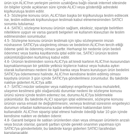
ürün için ALICI'nın yerleşim yerinin uzaklığına bağlı olarak internet sitesinde
ön bilgiler içinde açıklanan süre içinde ALICI veya gösterdiği adresteki
kişi/kuruluşa teslim edilir.
4.3- Sözleşme konusu ürün, ALICI'dan başka bir kişi/kuruluşa teslim edilecek
ise, teslim edilecek kişi/kuruluşun teslimatı kabul etmemesininden SATICI
sorumlu tutulamaz.
4.4- SATICI, sözleşme konusu ürünün sağlam, eksiksiz, siparişte belirtilen
niteliklere uygun ve varsa garanti belgeleri ve kullanım klavuzları ile teslim
edilmesinden sorumludur.
4.5- Sözleşme konusu ürünün teslimatı için işbu sözleşmenin imzalı
nüshasının SATICI'ya ulaştırılmış olması ve bedelinin ALICI'nın tercih ettiği
ödeme şekli ile ödenmiş olması şarttır. Herhangi bir nedenle ürün bedeli
ödenmez veya banka kayıtlarında iptal edilir ise, SATICI ürünün teslimi
yükümlülüğünden kurtulmuş kabul edilir.
4.6- Ürünün tesliminden sonra ALICI'ya ait kredi kartının ALICI'nın kusurundan
kaynaklanmayan bir şekilde yetkisiz kişilerce haksız veya hukuka aykırı
olarak kullanılması nedeni ile ilgili banka veya finans kuruluşun ürün bedelini
SATICI'ya ödememesi halinde, ALICI'nın kendisine teslim edilmiş olması
kaydıyla ürünün 3 gün içinde SATICI'ya gönderilmesi zorunludur. Bu takdirde
nakliye giderleri ALICI'ya aittir.
4.7- SATICI mücbir sebepler veya nakliyeyi engelleyen hava muhalefeti,
ulaşımın kesilmesi gibi olağanüstü durumlar nedeni ile sözleşme konusu
ürünü süresi içinde teslim edemez ise, durumu ALICI'ya bildirmekle
yükümlüdür. Bu takdirde ALICI siparişin iptal edilmesini, sözleşme konusu
ürünün varsa emsali ile değiştirilmesini, ve/veya teslimat süresinin engelleyici
durumun ortadan kalkmasına kadar ertelenmesi haklarından birini
kullanabilir. ALICI'nın siparişi iptal etmesi halinde ödediği tutar 10 gün içinde
kendisine nakten ve defaten ödenir.
4.8- Garanti belgesi ile satılan ürünlerden olan veya olmayan ürünlerin arızalı
veya bozuk olanlar, garanti şartları içinde gerekli onarımın yapılması için
SATICI'ya gönderilebilir, bu takdirde kargo giderleri SATICI tarafından
karşılanacaktır.