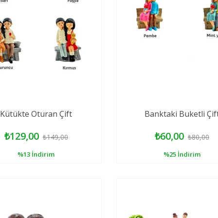
Kütükte Oturan Çift
Banktaki Buketli Çif
₺129,00
₺60,00
₺149,00
₺80,00
%13
İndirim
%25
İndirim