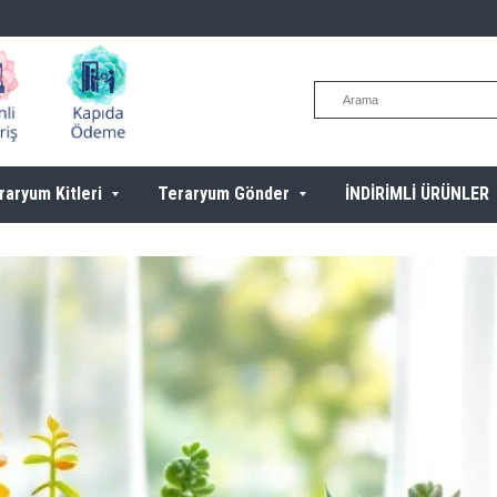
raryum Kitleri
Teraryum Gönder
İNDİRİMLİ ÜRÜNLER