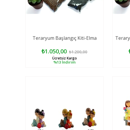
Teraryum Başlangıç Kiti-Elma
Terary
₺1.050,00
₺1.200,00
Ücretsiz Kargo
%13
İndirim