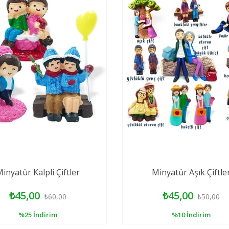
inyatür Kalpli Çiftler
Minyatür Aşık Çiftle
₺45,00
₺45,00
₺60,00
₺50,00
%25
İndirim
%10
İndirim