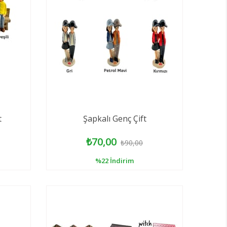
t
Şapkalı Genç Çift
₺70,00
₺90,00
%22
İndirim