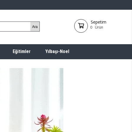
Sepetim
0
Ürün
Eğitimler
Yılbaşı-Noel