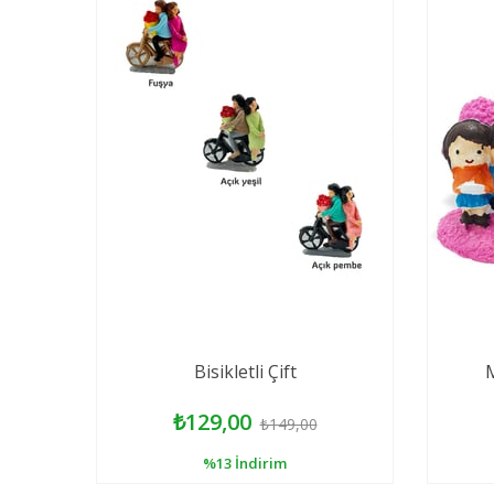
Bisikletli Çift
M
₺129,00
₺149,00
%13
İndirim