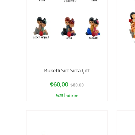
Buketli Sırt Sırta Çift
₺60,00
₺80,00
%25
İndirim