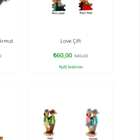
-Armut
Love Çift
₺60,00
0
₺80,00
%25
İndirim