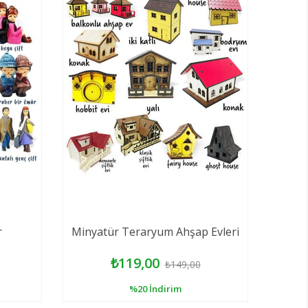
r
Minyatür Teraryum Ahşap Evleri
₺119,00
₺149,00
%20
İndirim