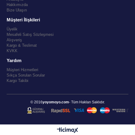
Hakkımızda
Bize Ulaşın
Müşteri İlişkileri
Üyelik
Mesafeli Satış Sözleşmesi
Alışveriş
Kargo & Teslimat
KVKK
Yardım
Müşteri Hizmetleri
Sıkça Sorulan Sorular
Kargo Takibi
© 2016
yoyomoyo.com
- Tüm Hakları Saklıdır.