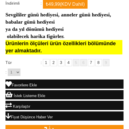
İndirimli
:
₺49,99
(KDV Dahil)
Sevgililer günü hediyesi, anneler günü hediyesi, 
babalar günü hediyesi 
ya da
 yıl dönümü hediyesi
 olabilecek harika figürler. 
Ürünlerin ölçüleri ürün özellikleri bölümünde
yer almaktadır.
Tür
:
1
2
3
4
5
6
7
8
9
:
Favorilere Ekle
İstek Listeme Ekle
Karşılaştır
Fiyat Düşünce Haber Ver