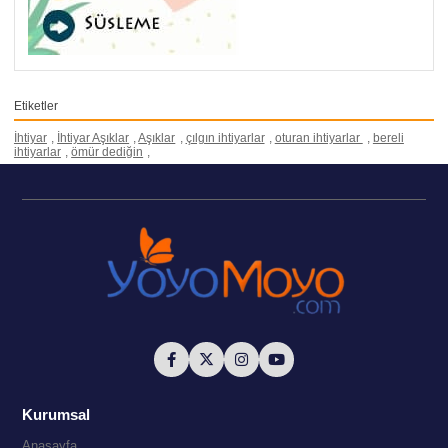
Etiketler
İhtiyar
,
İhtiyar Aşıklar
,
Aşıklar
,
çılgın ihtiyarlar
,
oturan ihtiyarlar
,
bereli
ihtiyarlar
,
ömür dediğin
,
Kurumsal
Anasayfa