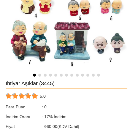
İhtiyar Aşıklar
(3445)
5.0
Para Puan
:
0
İndirim Oranı
:
17
%
İndirim
Fiyat
:
₺60,00
(KDV Dahil)