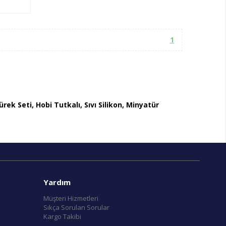
1
k Seti, Hobi Tutkalı, Sıvı Silikon, Minyatür
Yardım
Müşteri Hizmetleri
Sıkça Sorulan Sorular
Kargo Takibi