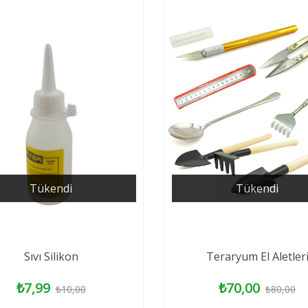
Tükendi
Tükendi
Sıvı Silikon
Teraryum El Aletler
₺7,99
₺70,00
₺10,00
₺80,00