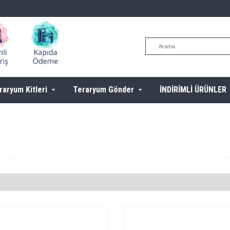
raryum Kitleri
Teraryum Gönder
İNDİRİMLİ ÜRÜNLER