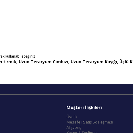
k kullanabileceğiniz
tırmık, Uzun Teraryum Cımbızı, Uzun Teraryum Kaşığı, Üçlü Küre
Müşteri İlişkileri
Üyelik
Mesafeli Satış Sözleşmesi
Alışveriş
Kargo & Teslimat