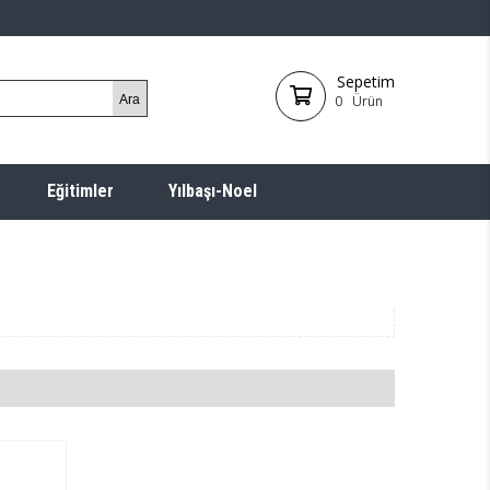
Sepetim
0
Ürün
Eğitimler
Yılbaşı-Noel