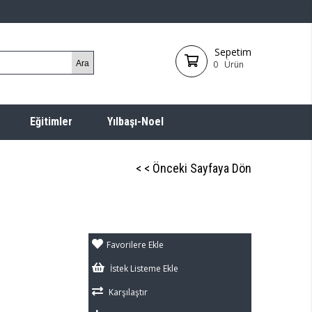
Sepetim
0
Ürün
Eğitimler
Yılbaşı-Noel
< < Önceki Sayfaya Dön
Favorilere Ekle
İstek Listeme Ekle
Karşılaştır