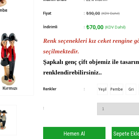
₺90,00
Fiyat
:
(KDV Dahil)
₺70,00
İndirimli
:
(KDV Dahil)
Renk seçenekleri kız ceket rengine g
seçilmektedir.
Şapkalı genç çift objemiz ile tasarı
renklendirebilirsiniz..
Renkler
:
Yeşil
Pembe
Gri
: