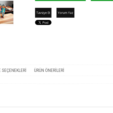
Tavsiye Et
Yorum Yaz
 SEÇENEKLERI
ÜRÜN ÖNERILERI