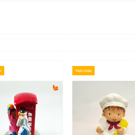
n
Yeni Ürün