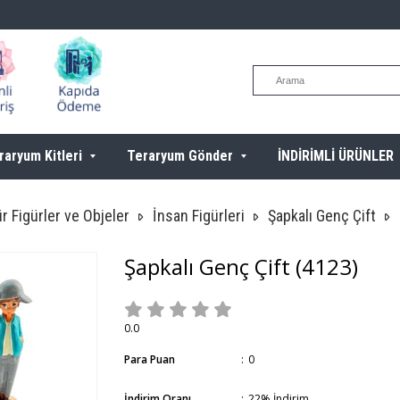
raryum Kitleri
Teraryum Gönder
İNDİRİMLİ ÜRÜNLER
r Figürler ve Objeler
İnsan Figürleri
Şapkalı Genç Çift
Şapkalı Genç Çift
(4123)
0.0
Para Puan
:
0
İndirim Oranı
:
22
%
İndirim