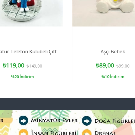
tür Telefon Kulübeli Çift
Aşçı Bebek
₺119,00
₺89,00
₺149,00
₺99,00
%20
İndirim
%10
İndirim