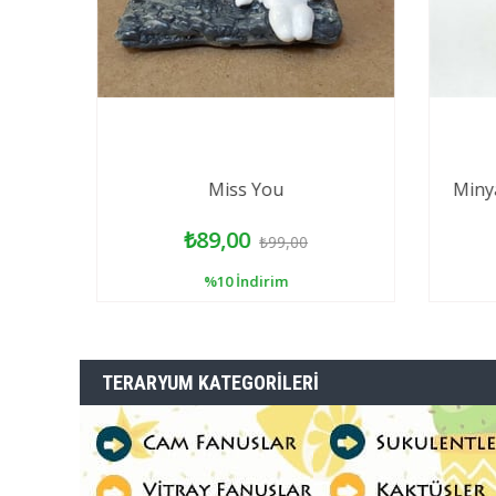
Miss You
Minya
₺89,00
₺99,00
%10
İndirim
TERARYUM KATEGORILERI