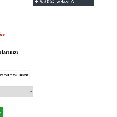
Fiyat Düşünce Haber Ver
öre
mlarınızı
Petrol mavi
Kırmızı