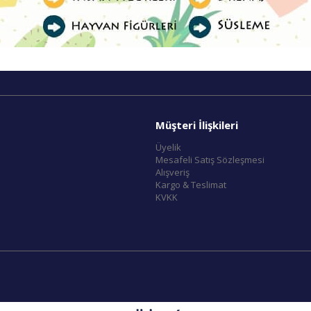
Müşteri İlişkileri
Üyelik
Mesafeli Satış Sözleşmesi
Alışveriş
Kargo & Teslimat
KVKK