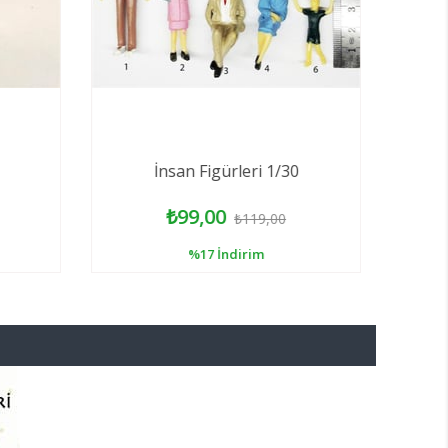
İnsan Figürleri 1/30
₺99,00
₺119,00
%17
İndirim