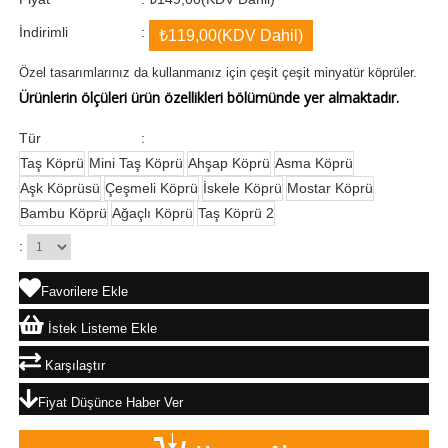
İndirimli
:
₺119,00
(KDV Dahil)
Özel tasarımlarınız da kullanmanız için çeşit çeşit minyatür köprüler.
Ürünlerin ölçüleri ürün özellikleri bölümünde yer almaktadır.
Tür
:
Taş Köprü
Mini Taş Köprü
Ahşap Köprü
Asma Köprü
Aşk Köprüsü
Çeşmeli Köprü
İskele Köprü
Mostar Köprü
Bambu Köprü
Ağaçlı Köprü
Taş Köprü 2
:
Favorilere Ekle
İstek Listeme Ekle
Karşılaştır
Fiyat Düşünce Haber Ver