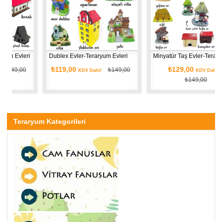
vleri
Dublex Evler-Teraryum Evleri
Minyatür Taş Evler-Teraryum Evleri
₺119,00
₺129,00
,00
₺149,00
KDV Dahil
KDV Dahil
₺149,00
Teraryum Kategorileri