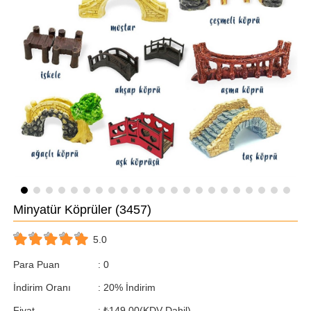
Minyatür Köprüler
(3457)
5.0
Para Puan
:
0
İndirim Oranı
:
20
%
İndirim
Fiyat
:
₺149,00
(KDV Dahil)