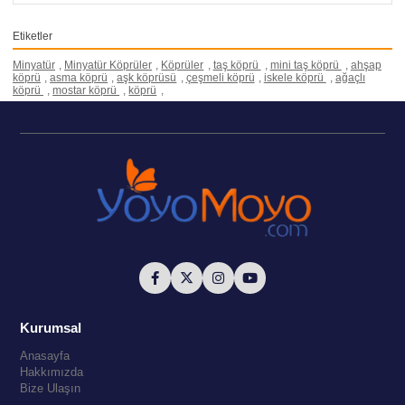
Etiketler
Minyatür
,
Minyatür Köprüler
,
Köprüler
,
taş köprü
,
mini taş köprü
,
ahşap
köprü
,
asma köprü
,
aşk köprüsü
,
çeşmeli köprü
,
iskele köprü
,
ağaçlı
köprü
,
mostar köprü
,
köprü
,
Kurumsal
Anasayfa
Hakkımızda
Bize Ulaşın