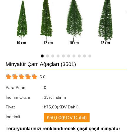
Minyatür Çam Ağaçları
(3501)
5.0
Para Puan
:
0
İndirim Oranı
:
33
%
İndirim
Fiyat
:
₺75,00
(KDV Dahil)
İndirimli
:
₺50,00
(KDV Dahil)
Teraryumlarınızı renklendirecek çeşit çeşit minyatür