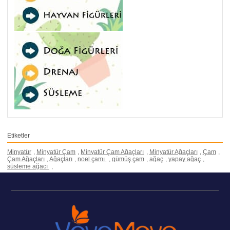
Etiketler
Minyatür
,
Minyatür Çam
,
Minyatür Çam Ağaçları
,
Minyatür Ağaçları
,
Çam
,
Çam Ağaçları
,
Ağaçları
,
noel çamı
,
gümüş çam
,
ağaç
,
yapay ağaç
,
süsleme ağacı
,