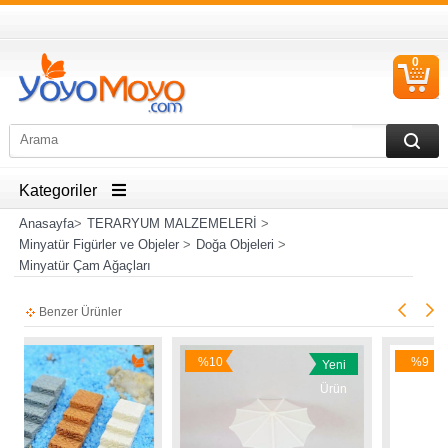
0
S
Ü
Kategoriler
Anasayfa
>
TERARYUM MALZEMELERİ
>
Minyatür Figürler ve Objeler
>
Doğa Objeleri
>
Minyatür Çam Ağaçları
Benzer Ürünler
%10
%9
Yeni
İndirim
İndirim
Ürün