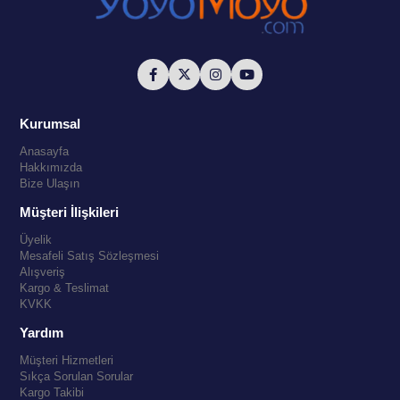
Kurumsal
Anasayfa
Hakkımızda
Bize Ulaşın
Müşteri İlişkileri
Üyelik
Mesafeli Satış Sözleşmesi
Alışveriş
Kargo & Teslimat
KVKK
Yardım
Müşteri Hizmetleri
Sıkça Sorulan Sorular
Kargo Takibi