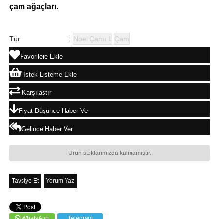
çam ağaçları.
Tür
:
Noel Çamı 1
Çam
Favorilere Ekle
İstek Listeme Ekle
Karşılaştır
Fiyat Düşünce Haber Ver
Gelince Haber Ver
Ürün stoklarımızda kalmamıştır.
Tavsiye Et
Yorum Yaz
WhatsApp
Telegram