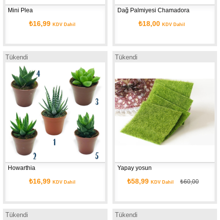
Mini Plea
Dağ Palmiyesi Chamadora
₺16,99
₺18,00
KDV Dahil
KDV Dahil
Tükendi
Tükendi
Howarthia
Yapay yosun 
₺16,99
₺58,99
₺60,00
KDV Dahil
KDV Dahil
Tükendi
Tükendi