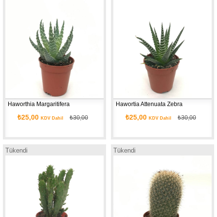
Haworthia Margaritifera
Hawortia Attenuata Zebra
₺25,00
₺25,00
₺30,00
₺30,00
KDV Dahil
KDV Dahil
Tükendi
Tükendi