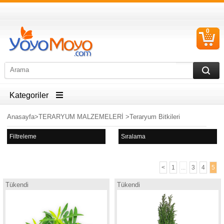
0
S
Ü
Kategoriler
Anasayfa
>
TERARYUM MALZEMELERİ
>
Teraryum Bitkileri
Filtreleme
Sıralama
<
1
...
3
4
5
Tükendi
Tükendi