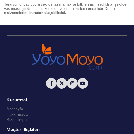
Teraryumunuzu doğru şekilde tasarlamak ve bitkilerinizin sağlıklı bir şekilde
yaşaması için drenaj malzemeleri ve drenaj sistemi önemlidir. Drenaj
malzemelerine
buradan
ulaşabilirsiniz.
Kurumsal
Anasayfa
Hakkımızda
Bize Ulaşın
Müşteri İlişkileri