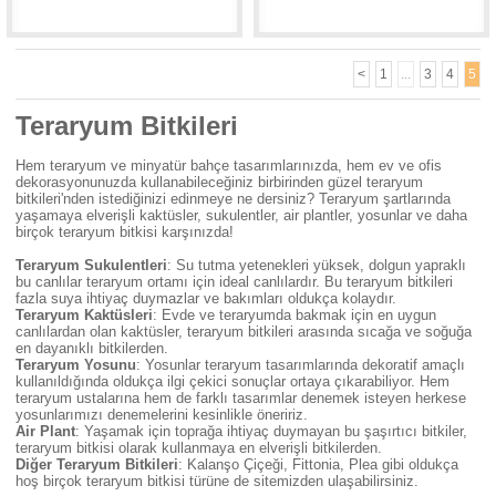
<
1
...
3
4
5
Teraryum Bitkileri
Hem teraryum ve minyatür bahçe tasarımlarınızda, hem ev ve ofis
dekorasyonunuzda kullanabileceğiniz birbirinden güzel teraryum
bitkileri'nden istediğinizi edinmeye ne dersiniz? Teraryum şartlarında
yaşamaya elverişli kaktüsler, sukulentler, air plantler, yosunlar ve daha
birçok teraryum bitkisi karşınızda!
Teraryum Sukulentleri
: Su tutma yetenekleri yüksek, dolgun yapraklı
bu canlılar teraryum ortamı için ideal canlılardır. Bu teraryum bitkileri
fazla suya ihtiyaç duymazlar ve bakımları oldukça kolaydır.
Teraryum Kaktüsleri
: Evde ve teraryumda bakmak için en uygun
canlılardan olan kaktüsler, teraryum bitkileri arasında sıcağa ve soğuğa
en dayanıklı bitkilerden.
Teraryum Yosunu
: Yosunlar teraryum tasarımlarında dekoratif amaçlı
kullanıldığında oldukça ilgi çekici sonuçlar ortaya çıkarabiliyor. Hem
teraryum ustalarına hem de farklı tasarımlar denemek isteyen herkese
yosunlarımızı denemelerini kesinlikle öneririz.
Air Plant
: Yaşamak için toprağa ihtiyaç duymayan bu şaşırtıcı bitkiler,
teraryum bitkisi olarak kullanmaya en elverişli bitkilerden.
Diğer Teraryum Bitkileri
: Kalanşo Çiçeği, Fittonia, Plea gibi oldukça
hoş birçok teraryum bitkisi türüne de sitemizden ulaşabilirsiniz.