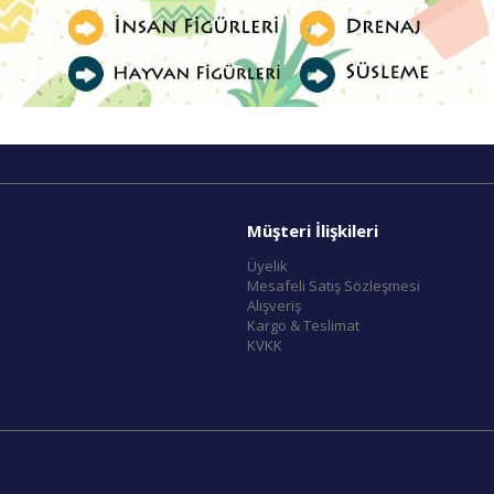
Müşteri İlişkileri
Üyelik
Mesafeli Satış Sözleşmesi
Alışveriş
Kargo & Teslimat
KVKK