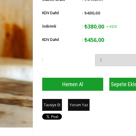
₺480,00
KDV Dahil
:
₺380,00
İndirimli
:
+ KDV
₺456,00
KDV Dahil
:
:
Tavsiye Et
Yorum Yaz