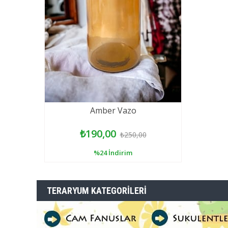
Amber Vazo
₺190,00
₺250,00
%24
İndirim
TERARYUM KATEGORILERI