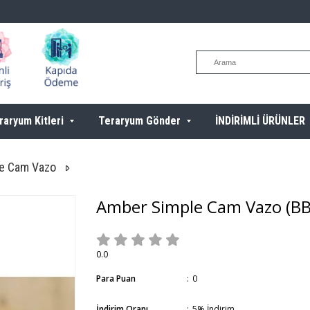
raryum Kitleri
Teraryum Gönder
İNDİRİMLİ ÜRÜNLER
le Cam Vazo
Amber Simple Cam Vazo
(B
0.0
Para Puan
:
0
İndirim Oranı
:
5
%
İndirim