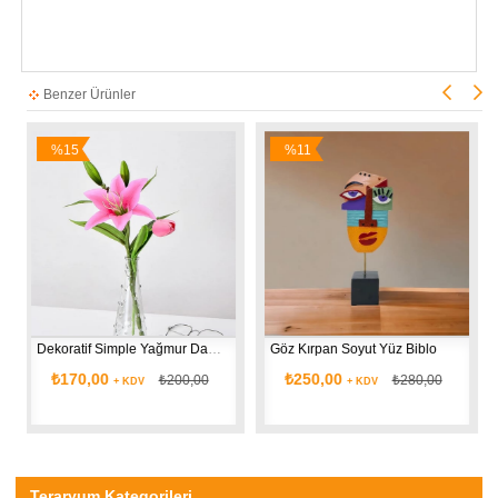
Benzer Ürünler
15
%11
%25
rim
İndirim
İndirim
Dekoratif Simple Yağmur Damlası Cam Vazo 
Göz Kırpan Soyut Yüz Biblo 
Happy New
70,00
₺250,00
₺180,
₺200,00
₺280,00
+ KDV
+ KDV
Teraryum Kategorileri