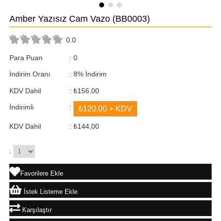
Amber Yazısız Cam Vazo
(BB0003)
0.0
Para Puan
:
0
İndirim Oranı
:
8
%
İndirim
KDV Dahil
:
₺156,00
İndirimli
:
₺120,00
+ KDV
KDV Dahil
:
₺144,00
:
Favorilere Ekle
İstek Listeme Ekle
Karşılaştır