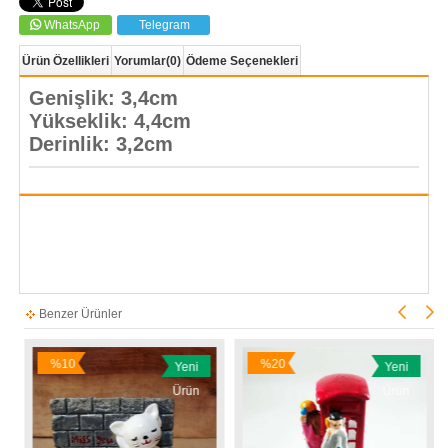
WhatsApp
Telegram
Ürün Özellikleri
Yorumlar
(0)
Ödeme Seçenekleri
Genişlik: 3,4cm
Yükseklik: 4,4cm
Derinlik: 3,2cm
Benzer Ürünler
%10
%20
Yeni
Yeni
İndirim
İndirim
İ
Ürün
Ürün