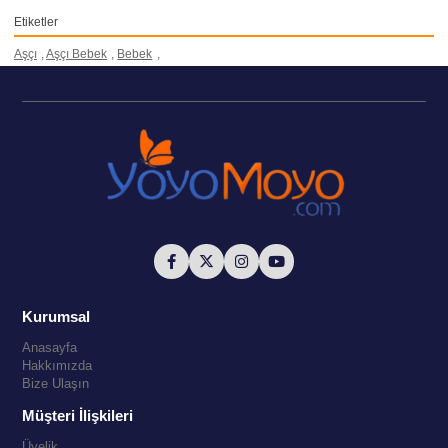
Etiketler
Aşçı
,
Aşçı Bebek
,
Bebek
,
Kurumsal
Anasayfa
Hakkımızda
Bize Ulaşın
Müşteri İlişkileri
Üyelik