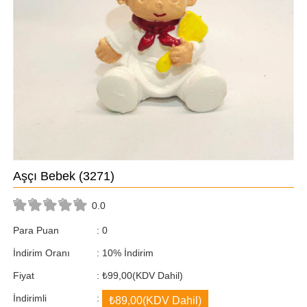
Aşçı Bebek
(3271)
0.0
Para Puan
:
0
İndirim Oranı
:
10
%
İndirim
Fiyat
:
₺99,00
(KDV Dahil)
İndirimli
:
₺89,00
(KDV Dahil)