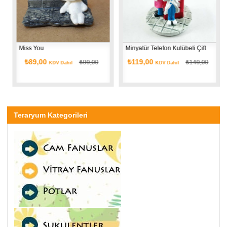
Miss You
Minyatür Telefon Kulübeli Çift
İn
₺89,00
₺119,00
₺99,00
₺149,00
KDV Dahil
KDV Dahil
Teraryum Kategorileri