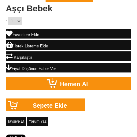
Aşçı Bebek
:
Favorilere Ekle
İstek Listeme Ekle
Karşılaştır
Fiyat Düşünce Haber Ver
Tavsiye Et
Yorum Yaz