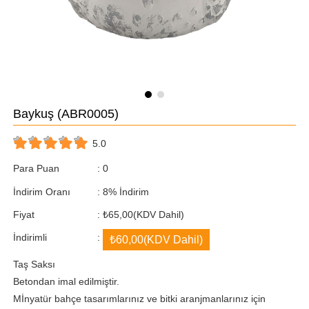
Baykuş
(ABR0005)
5.0
Para Puan
:
0
İndirim Oranı
:
8
%
İndirim
Fiyat
:
₺65,00
(KDV Dahil)
İndirimli
:
₺60,00
(KDV Dahil)
Taş Saksı
Betondan imal edilmiştir.
Mİnyatür bahçe tasarımlarınız ve bitki aranjmanlarınız için