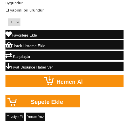
uygundur.
El yapımı bir üründür.
:
Favorilere Ekle
İstek Listeme Ekle
Karşılaştır
Fiyat Düşünce Haber Ver
Tavsiye Et
Yorum Yaz