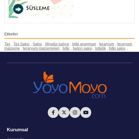
Etiketler
Taş
,
Taş Saksı
,
Saksı
,
Miyatür bahçe
,
bitki aranjman
,
teraryum
,
teraryum
malzeme
,
teraryum malzemeleri
,
bitki
,
beton saksı
,
bitkilik
,
bitki saksı
,
Kurumsal