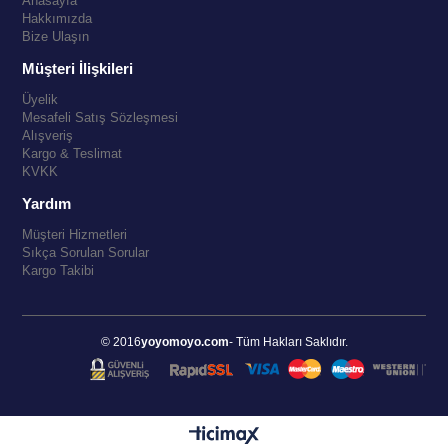
Anasayfa
Hakkımızda
Bize Ulaşın
Müşteri İlişkileri
Üyelik
Mesafeli Satış Sözleşmesi
Alışveriş
Kargo & Teslimat
KVKK
Yardım
Müşteri Hizmetleri
Sıkça Sorulan Sorular
Kargo Takibi
© 2016
yoyomoyo.com
- Tüm Hakları Saklıdır.