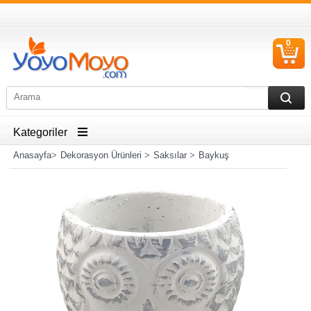
0
S
Ü
Kategoriler
Anasayfa
>
Dekorasyon Ürünleri
>
Saksılar
>
Baykuş