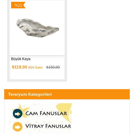
%21
İndirim
Büyük Kaya
₺119,00
₺150,00
KDV Dahil
Teraryum Kategorileri