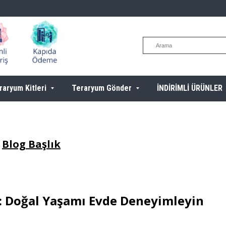
raryum Kitleri
Teraryum Gönder
İNDİRİMLİ ÜRÜNLER
Blog Başlık
: Doğal Yaşamı Evde Deneyimleyin