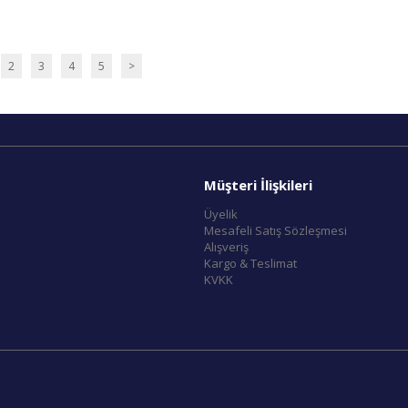
2
3
4
5
>
Müşteri İlişkileri
Üyelik
Mesafeli Satış Sözleşmesi
Alışveriş
Kargo & Teslimat
KVKK