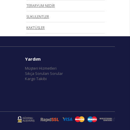
TERARYUM NEDİR
SUKULENTLER
KAKTÜSLER
Yardım
Müşteri Hizmetleri
Sıkça Sorulan Sorular
Kargo Takibi