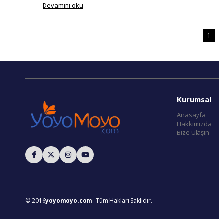
Devamını oku
1
Kurumsal
Anasayfa
Hakkımızda
Bize Ulaşın
© 2016
yoyomoyo.com
- Tüm Hakları Saklıdır.