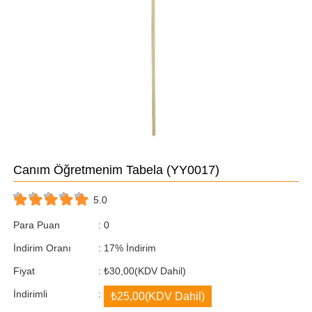
Canım Öğretmenim Tabela
(YY0017)
5.0
Para Puan
:
0
İndirim Oranı
:
17
%
İndirim
Fiyat
:
₺30,00
(KDV Dahil)
İndirimli
:
₺25,00
(KDV Dahil)