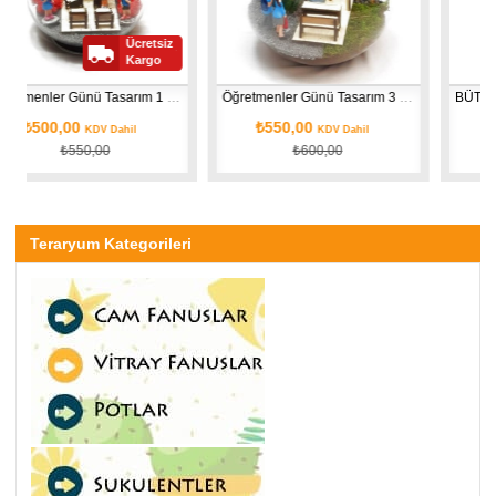
Ücretsiz
Kargo
Öğretmenler Günü Tasarım 1 (Kadın)
Öğretmenler Günü Tasarım 3 (Erkek)
0,00
₺550,00
₺700,00
KDV Dahil
KDV Dahil
₺550,00
₺600,00
₺75
Teraryum Kategorileri