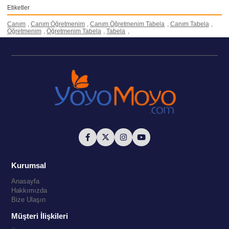
Etiketler
Canım
,
Canım Öğretmenim
,
Canım Öğretmenim Tabela
,
Canım Tabela
,
Öğretmenim
,
Öğretmenim Tabela
,
Tabela
,
Kurumsal
Anasayfa
Hakkımızda
Bize Ulaşın
Müşteri İlişkileri