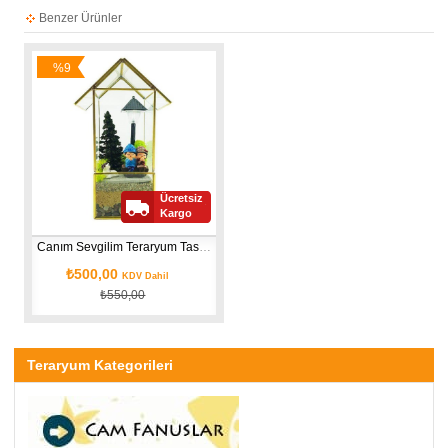
Benzer Ürünler
%9
İndirim
Ücretsiz
Kargo
Canım Sevgilim Teraryum Tasarımı-2
₺500,00
KDV Dahil
₺550,00
Teraryum Kategorileri