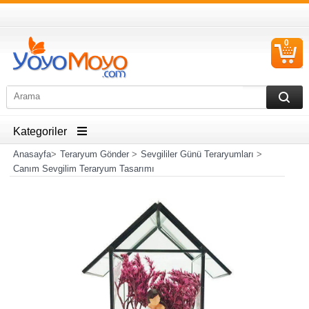
0
S
Ü
Kategoriler
Anasayfa
>
Teraryum Gönder
>
Sevgililer Günü Teraryumları
>
Canım Sevgilim Teraryum Tasarımı