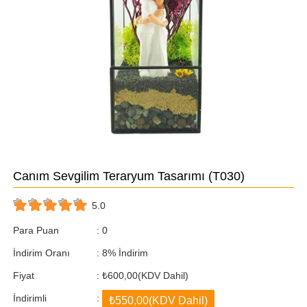
Canım Sevgilim Teraryum Tasarımı
(T030)
5.0
Para Puan
:
0
İndirim Oranı
:
8
%
İndirim
Fiyat
:
₺600,00
(KDV Dahil)
İndirimli
:
₺550,00
(KDV Dahil)