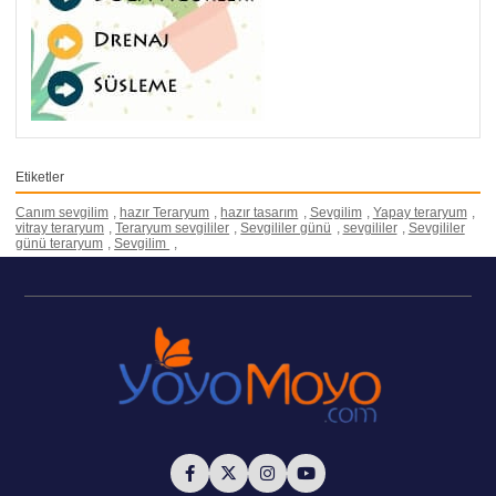
Etiketler
Canım sevgilim
,
hazır Teraryum
,
hazır tasarım
,
Sevgilim
,
Yapay teraryum
,
vitray teraryum
,
Teraryum sevgililer
,
Sevgililer günü
,
sevgililer
,
Sevgililer
günü teraryum
,
Sevgilim
,