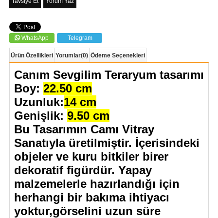
Tavsiye Et
Yorum Yaz
WhatsApp
Telegram
Ürün Özellikleri
Yorumlar
(0)
Ödeme Seçenekleri
Canım Sevgilim Teraryum tasarımı
Boy:
22.50 cm
Uzunluk:
14 cm
Genişlik:
9.50 cm
Bu Tasarımın Camı Vitray
Sanatıyla üretilmiştir. İçerisindeki
objeler ve kuru bitkiler birer
dekoratif figürdür. Yapay
malzemelerle hazırlandığı için
herhangi bir bakıma ihtiyacı
yoktur,görselini uzun süre