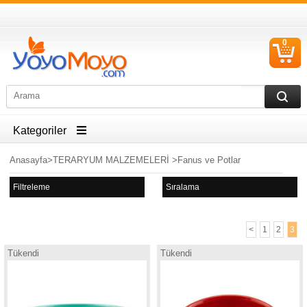
0
S
Ü
Kategoriler
Anasayfa
>
TERARYUM MALZEMELERİ
>
Fanus ve Potlar
Filtreleme
Sıralama
<
1
2
3
Tükendi
Tükendi