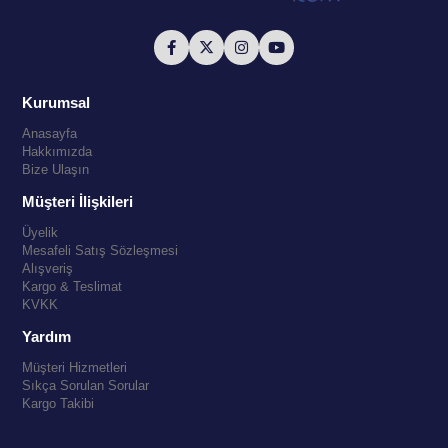
Kurumsal
Anasayfa
Hakkımızda
Bize Ulaşın
Müşteri İlişkileri
Üyelik
Mesafeli Satış Sözleşmesi
Alışveriş
Kargo & Teslimat
KVKK
Yardım
Müşteri Hizmetleri
Sıkça Sorulan Sorular
Kargo Takibi