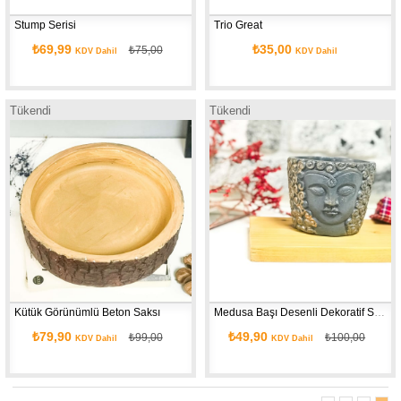
Stump Serisi
Trio Great
₺69,99
₺35,00
₺75,00
KDV Dahil
KDV Dahil
Tükendi
Tükendi
Kütük Görünümlü Beton Saksı
Medusa Başı Desenli Dekoratif Saksı
₺79,90
₺49,90
₺99,00
₺100,00
KDV Dahil
KDV Dahil