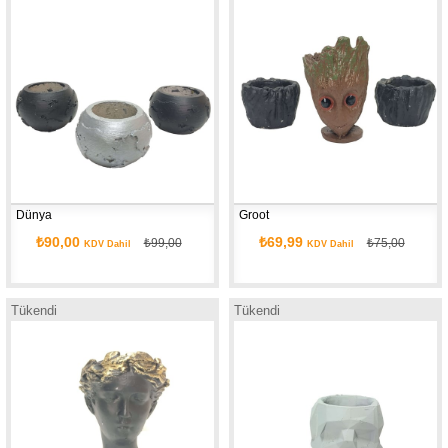
Dünya
Groot
₺90,00
₺69,99
₺99,00
₺75,00
KDV Dahil
KDV Dahil
Tükendi
Tükendi