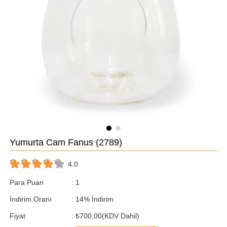
Yumurta Cam Fanus
(2789)
4.0
Para Puan
:
1
İndirim Oranı
:
14
%
İndirim
Fiyat
:
₺700,00
(KDV Dahil)