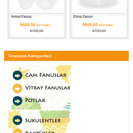
Armut Fanus
Elma Fanus
Te
₺600,00
₺600,00
KDV Dahil
KDV Dahil
₺700,00
₺700,00
Teraryum Kategorileri