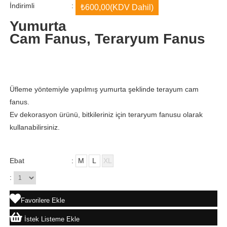
İndirimli
:
₺600,00
(KDV Dahil)
Yumurta
Cam Fanus, Teraryum Fanus
Üfleme yöntemiyle yapılmış yumurta şeklinde terayum cam
fanus.
Ev dekorasyon ürünü, bitkileriniz için teraryum fanusu olarak
kullanabilirsiniz.
Ebat
:
M
L
XL
:
Favorilere Ekle
İstek Listeme Ekle