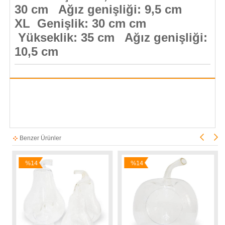
30 cm Ağız genişliği: 9,5 cm
XL Genişlik: 30 cm cm
Yükseklik: 35 cm Ağız genişliği:
10,5 cm
Benzer Ürünler
%14
%14
İndirim
İndirim
İ