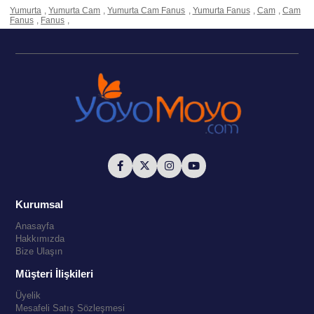
Yumurta
,
Yumurta Cam
,
Yumurta Cam Fanus
,
Yumurta Fanus
,
Cam
,
Cam
Fanus
,
Fanus
,
Kurumsal
Anasayfa
Hakkımızda
Bize Ulaşın
Müşteri İlişkileri
Üyelik
Mesafeli Satış Sözleşmesi