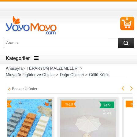
0
S
Ü
Kategoriler
Anasayfa
>
TERARYUM MALZEMELERİ
>
Minyatür Figürler ve Objeler
>
Doğa Objeleri
>
Göllü Kütük
Benzer Ürünler
%10
%9
Yeni
İndirim
İndirim
Ürün