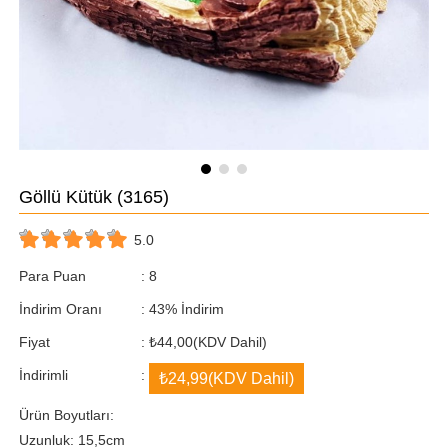
Göllü Kütük
(3165)
5.0
Para Puan
:
8
İndirim Oranı
:
43
%
İndirim
Fiyat
:
₺44,00
(KDV Dahil)
İndirimli
:
₺24,99
(KDV Dahil)
Ürün Boyutları:
Uzunluk: 15,5cm