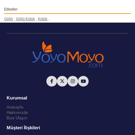
Etiketler
Göllü
,
Göllü Kütük
,
Kütük
,
Kurumsal
Anasayfa
Hakkımızda
Bize Ulaşın
Müşteri İlişkileri