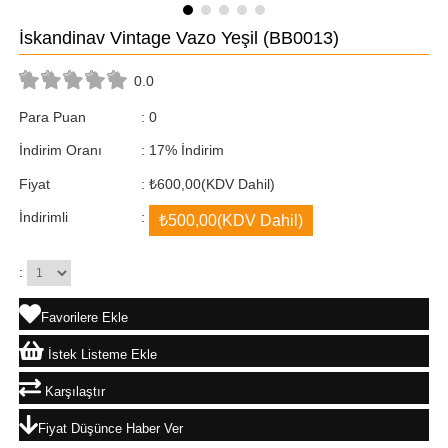
İskandinav Vintage Vazo Yeşil
(BB0013)
0.0
Para Puan
:
0
İndirim Oranı
:
17
%
İndirim
Fiyat
:
₺600,00
(KDV Dahil)
İndirimli
:
₺500,00
(KDV Dahil)
:
Favorilere Ekle
İstek Listeme Ekle
Karşılaştır
Fiyat Düşünce Haber Ver