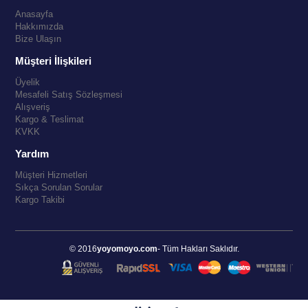
Anasayfa
Hakkımızda
Bize Ulaşın
Müşteri İlişkileri
Üyelik
Mesafeli Satış Sözleşmesi
Alışveriş
Kargo & Teslimat
KVKK
Yardım
Müşteri Hizmetleri
Sıkça Sorulan Sorular
Kargo Takibi
© 2016
yoyomoyo.com
- Tüm Hakları Saklıdır.