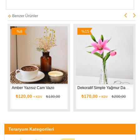
Benzer Ürünler
%8
%15
İndirim
İndirim
İ
Amber Yazısız Cam Vazo 
Dekoratif Simple Yağmur Damlası Cam Vazo 
Gö
₺120,00
₺170,00
₺130,00
₺200,00
+ KDV
+ KDV
Teraryum Kategorileri