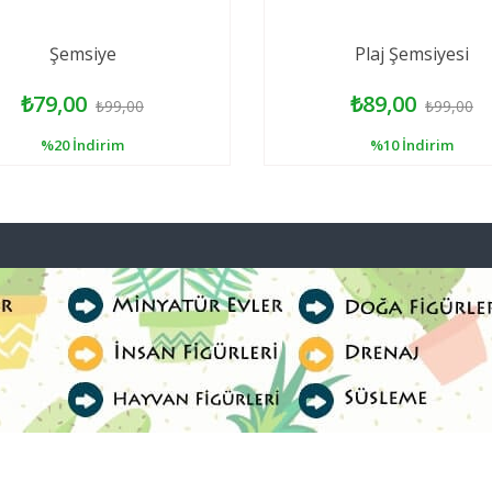
Şemsiye
Plaj Şemsiyesi
₺79,00
₺89,00
₺99,00
₺99,00
%20
İndirim
%10
İndirim