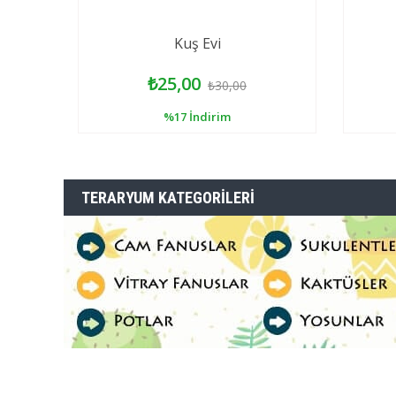
Kuş Evi
₺25,00
₺30,00
%17
İndirim
TERARYUM KATEGORILERI