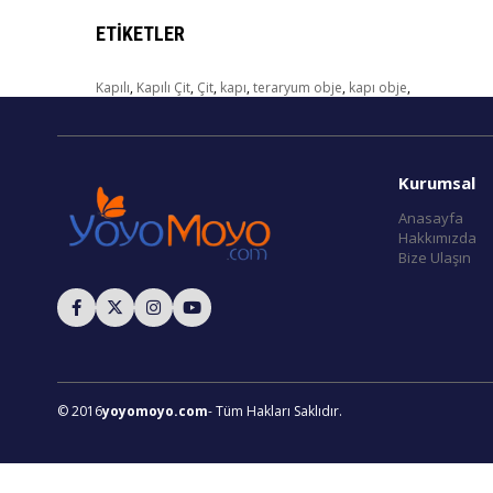
ETIKETLER
Kapılı
,
Kapılı Çit
,
Çit
,
kapı
,
teraryum obje
,
kapı obje
,
Kurumsal
Anasayfa
Hakkımızda
Bize Ulaşın
© 2016
yoyomoyo.com
- Tüm Hakları Saklıdır.