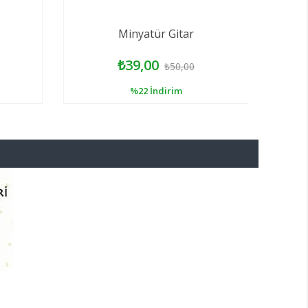
Minyatür Gitar
₺39,00
₺50,00
%22
İndirim