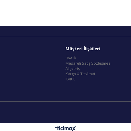
Müşteri İlişkileri
Üyelik
Mesafeli Satış Sözleşmesi
Alışveriş
Kargo & Teslimat
KVKK