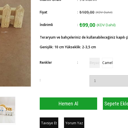
₺109,00
Fiyat
:
(KDV Dahil)
₺99,00
İndirimli
:
(KDV Dahil)
Teraryum ve bahçeleriniz de kullanabileceğiniz kapılı çi
Genişlik: 10 cm Yükseklik: 2-3,5 cm
Renkler
:
Beyaz
Camel
:
Tavsiye Et
Yorum Yaz