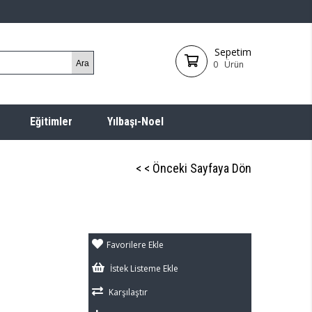
Sepetim
0
Ürün
Eğitimler
Yılbaşı-Noel
< < Önceki Sayfaya Dön
Favorilere Ekle
İstek Listeme Ekle
Karşılaştır