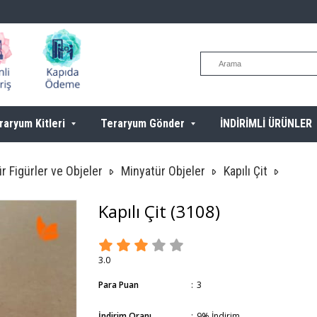
raryum Kitleri
Teraryum Gönder
İNDİRİMLİ ÜRÜNLER
r Figürler ve Objeler
Minyatür Objeler
Kapılı Çit
Kapılı Çit
(3108)
3.0
Para Puan
:
3
İndirim Oranı
:
9
%
İndirim