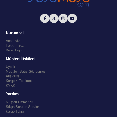
Kurumsal
Anasayfa
Hakkımızda
Bize Ulaşın
Müşteri İlişkileri
Üyelik
Mesafeli Satış Sözleşmesi
Alışveriş
Kargo & Teslimat
KVKK
Yardım
Müşteri Hizmetleri
Sıkça Sorulan Sorular
Kargo Takibi