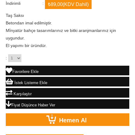
İndirimli
:
₺89,00
(KDV Dahil)
Taş Saksı
Betondan imal edilmiştir.
Mİnyatür bahçe tasarımlarınız ve bitki aranjmanlarınız için
uygundur.
El yapımı bir üründür.
:
Favorilere Ekle
İstek Listeme Ekle
Karşılaştır
Fiyat Düşünce Haber Ver