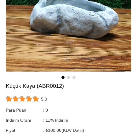
Küçük Kaya
(ABR0012)
5.0
Para Puan
:
0
İndirim Oranı
:
11
%
İndirim
Fiyat
:
₺100,00
(KDV Dahil)