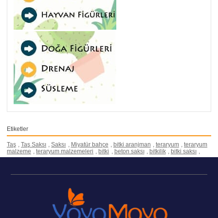
Etiketler
Taş
,
Taş Saksı
,
Saksı
,
Miyatür bahçe
,
bitki aranjman
,
teraryum
,
teraryum
malzeme
,
teraryum malzemeleri
,
bitki
,
beton saksı
,
bitkilik
,
bitki saksı
,