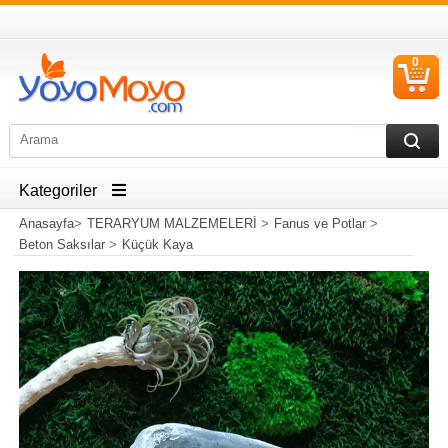
0
S
Ü
Kategoriler
Anasayfa
>
TERARYUM MALZEMELERİ
>
Fanus ve Potlar
>
Beton Saksılar
>
Küçük Kaya