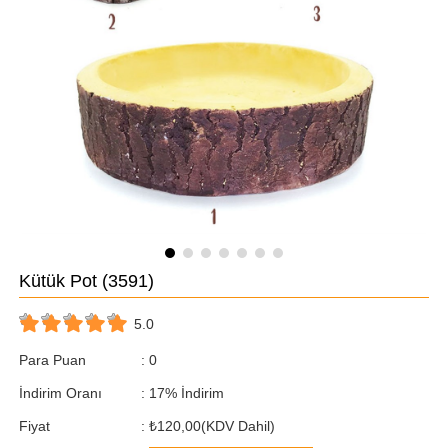
Kütük Pot
(3591)
5.0
Para Puan
:
0
İndirim Oranı
:
17
%
İndirim
Fiyat
:
₺120,00
(KDV Dahil)