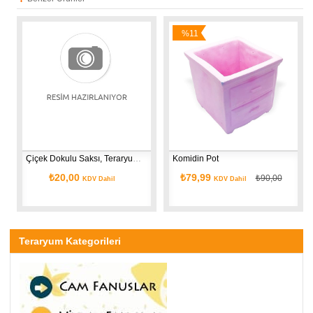
%11
İndirim
Çiçek Dokulu Saksı, Teraryum Potu
Komidin Pot
₺20,00
₺79,99
₺90,00
KDV Dahil
KDV Dahil
Teraryum Kategorileri