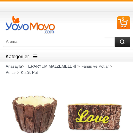
0
S
Ü
Kategoriler
Anasayfa
>
TERARYUM MALZEMELERİ
>
Fanus ve Potlar
>
Potlar
>
Kütük Pot