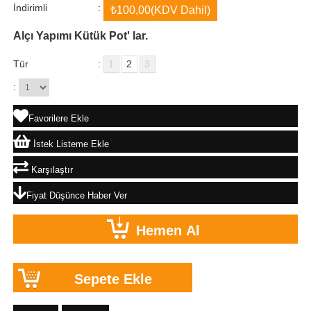
İndirimli
:
₺100,00
(KDV Dahil)
Alçı Yapımı Kütük Pot' lar.
Tür
:
1
2
3
:
Favorilere Ekle
İstek Listeme Ekle
Karşılaştır
Fiyat Düşünce Haber Ver