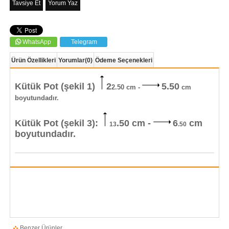
Tavsiye Et
Yorum Yaz
WhatsApp
Telegram
Ürün Özellikleri
Yorumlar
(0)
Ödeme Seçenekleri
Kütük Pot (şekil 1)
2
5.50
2.50
cm -
cm
boyutundadır.
Kütük Pot (şekil 3):
.50 cm -
6
cm
13
.50
boyutundadır.
Benzer Ürünler