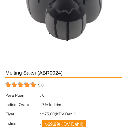
Melting Saksı
(ABR0024)
5.0
Para Puan
:
0
İndirim Oranı
:
7
%
İndirim
Fiyat
:
₺75,00
(KDV Dahil)
İndirimli
:
₺69,99
(KDV Dahil)