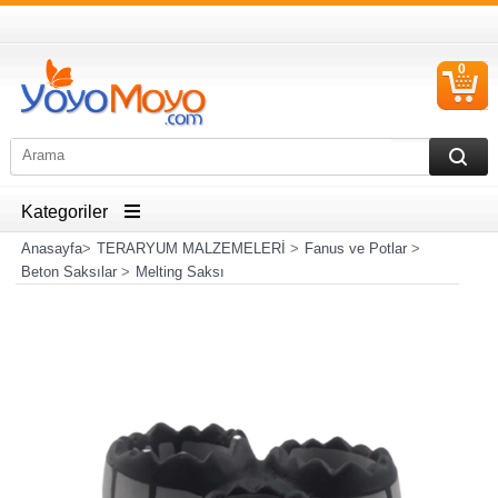
0
S
Ü
Kategoriler
Anasayfa
>
TERARYUM MALZEMELERİ
>
Fanus ve Potlar
>
Beton Saksılar
>
Melting Saksı