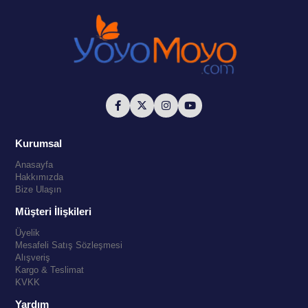
Kurumsal
Anasayfa
Hakkımızda
Bize Ulaşın
Müşteri İlişkileri
Üyelik
Mesafeli Satış Sözleşmesi
Alışveriş
Kargo & Teslimat
KVKK
Yardım