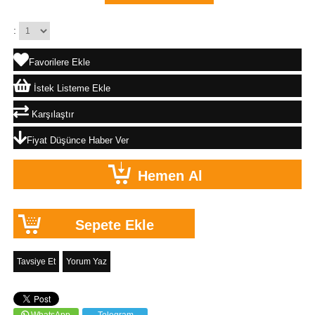
:
Favorilere Ekle
İstek Listeme Ekle
Karşılaştır
Fiyat Düşünce Haber Ver
Tavsiye Et
Yorum Yaz