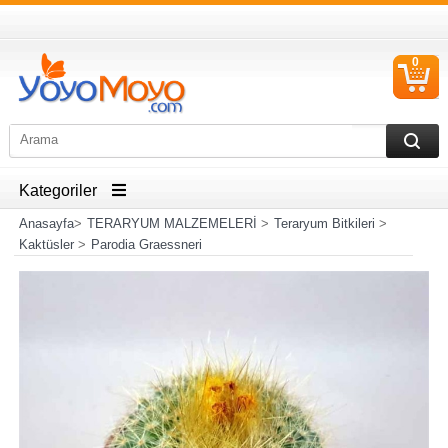
0
S
Ü
Kategoriler
Anasayfa
>
TERARYUM MALZEMELERİ
>
Teraryum Bitkileri
>
Kaktüsler
>
Parodia Graessneri