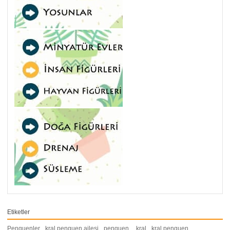
Etiketler
Penguenler
,
kral penguen ailesi
,
penguen
,
kral
,
kral penguen
,