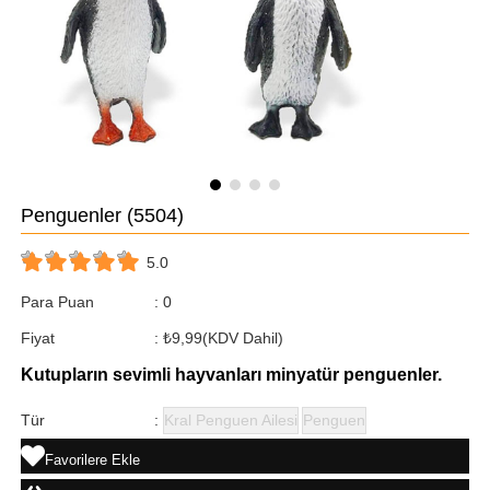
Penguenler
(5504)
5.0
Para Puan
:
0
Fiyat
:
₺9,99
(KDV Dahil)
Kutupların sevimli hayvanları minyatür penguenler.
Tür
:
Kral Penguen Ailesi
Penguen
Favorilere Ekle