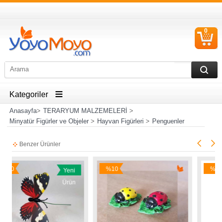
0
S
Ü
Kategoriler
Anasayfa
>
TERARYUM MALZEMELERİ
>
Minyatür Figürler ve Objeler
>
Hayvan Figürleri
>
Penguenler
Benzer Ürünler
%10
%25
Yeni
İndirim
İndirim
Ürün