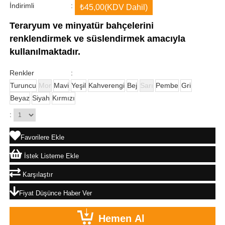
İndirimli
:
₺45,00
(KDV Dahil)
Teraryum ve minyatür bahçelerini
renklendirmek ve süslendirmek amacıyla
kullanılmaktadır.
Renkler
:
Turuncu
Mor
Mavi
Yeşil
Kahverengi
Bej
Sarı
Pembe
Gri
Beyaz
Siyah
Kırmızı
:
Favorilere Ekle
İstek Listeme Ekle
Karşılaştır
Fiyat Düşünce Haber Ver