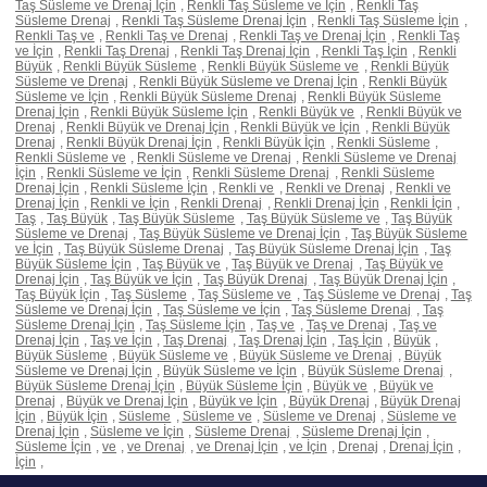
Taş Süsleme ve Drenaj İçin
,
Renkli Taş Süsleme ve İçin
,
Renkli Taş
Süsleme Drenaj
,
Renkli Taş Süsleme Drenaj İçin
,
Renkli Taş Süsleme İçin
,
Renkli Taş ve
,
Renkli Taş ve Drenaj
,
Renkli Taş ve Drenaj İçin
,
Renkli Taş
ve İçin
,
Renkli Taş Drenaj
,
Renkli Taş Drenaj İçin
,
Renkli Taş İçin
,
Renkli
Büyük
,
Renkli Büyük Süsleme
,
Renkli Büyük Süsleme ve
,
Renkli Büyük
Süsleme ve Drenaj
,
Renkli Büyük Süsleme ve Drenaj İçin
,
Renkli Büyük
Süsleme ve İçin
,
Renkli Büyük Süsleme Drenaj
,
Renkli Büyük Süsleme
Drenaj İçin
,
Renkli Büyük Süsleme İçin
,
Renkli Büyük ve
,
Renkli Büyük ve
Drenaj
,
Renkli Büyük ve Drenaj İçin
,
Renkli Büyük ve İçin
,
Renkli Büyük
Drenaj
,
Renkli Büyük Drenaj İçin
,
Renkli Büyük İçin
,
Renkli Süsleme
,
Renkli Süsleme ve
,
Renkli Süsleme ve Drenaj
,
Renkli Süsleme ve Drenaj
İçin
,
Renkli Süsleme ve İçin
,
Renkli Süsleme Drenaj
,
Renkli Süsleme
Drenaj İçin
,
Renkli Süsleme İçin
,
Renkli ve
,
Renkli ve Drenaj
,
Renkli ve
Drenaj İçin
,
Renkli ve İçin
,
Renkli Drenaj
,
Renkli Drenaj İçin
,
Renkli İçin
,
Taş
,
Taş Büyük
,
Taş Büyük Süsleme
,
Taş Büyük Süsleme ve
,
Taş Büyük
Süsleme ve Drenaj
,
Taş Büyük Süsleme ve Drenaj İçin
,
Taş Büyük Süsleme
ve İçin
,
Taş Büyük Süsleme Drenaj
,
Taş Büyük Süsleme Drenaj İçin
,
Taş
Büyük Süsleme İçin
,
Taş Büyük ve
,
Taş Büyük ve Drenaj
,
Taş Büyük ve
Drenaj İçin
,
Taş Büyük ve İçin
,
Taş Büyük Drenaj
,
Taş Büyük Drenaj İçin
,
Taş Büyük İçin
,
Taş Süsleme
,
Taş Süsleme ve
,
Taş Süsleme ve Drenaj
,
Taş
Süsleme ve Drenaj İçin
,
Taş Süsleme ve İçin
,
Taş Süsleme Drenaj
,
Taş
Süsleme Drenaj İçin
,
Taş Süsleme İçin
,
Taş ve
,
Taş ve Drenaj
,
Taş ve
Drenaj İçin
,
Taş ve İçin
,
Taş Drenaj
,
Taş Drenaj İçin
,
Taş İçin
,
Büyük
,
Büyük Süsleme
,
Büyük Süsleme ve
,
Büyük Süsleme ve Drenaj
,
Büyük
Süsleme ve Drenaj İçin
,
Büyük Süsleme ve İçin
,
Büyük Süsleme Drenaj
,
Büyük Süsleme Drenaj İçin
,
Büyük Süsleme İçin
,
Büyük ve
,
Büyük ve
Drenaj
,
Büyük ve Drenaj İçin
,
Büyük ve İçin
,
Büyük Drenaj
,
Büyük Drenaj
İçin
,
Büyük İçin
,
Süsleme
,
Süsleme ve
,
Süsleme ve Drenaj
,
Süsleme ve
Drenaj İçin
,
Süsleme ve İçin
,
Süsleme Drenaj
,
Süsleme Drenaj İçin
,
Süsleme İçin
,
ve
,
ve Drenaj
,
ve Drenaj İçin
,
ve İçin
,
Drenaj
,
Drenaj İçin
,
İçin
,