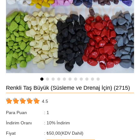
Renkli Taş Büyük (Süsleme ve Drenaj İçin)
(2715)
4.5
Para Puan
:
1
İndirim Oranı
:
10
%
İndirim
Fiyat
:
₺50,00
(KDV Dahil)