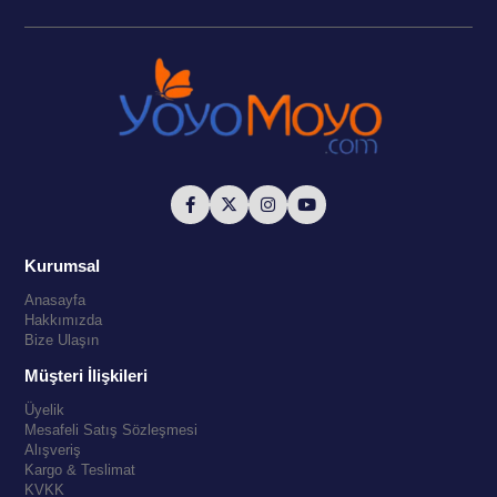
Kurumsal
Anasayfa
Hakkımızda
Bize Ulaşın
Müşteri İlişkileri
Üyelik
Mesafeli Satış Sözleşmesi
Alışveriş
Kargo & Teslimat
KVKK