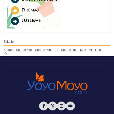
Etiketler
Sedum
,
Sedum Mini
,
Sedum Mini Red
,
Sedum Red
,
Mini
,
Mini Red
,
Red
,