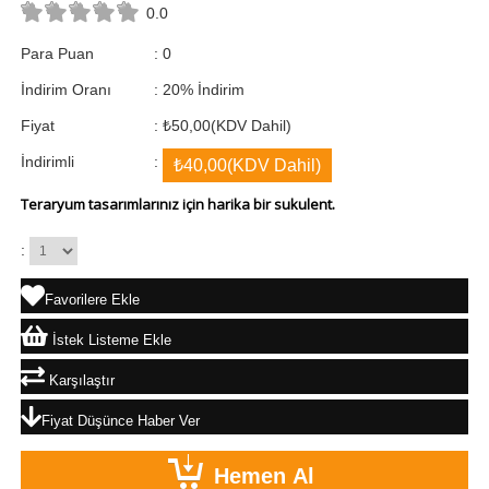
0.0
Para Puan
:
0
İndirim Oranı
:
20
%
İndirim
Fiyat
:
₺50,00
(KDV Dahil)
İndirimli
:
₺40,00
(KDV Dahil)
Teraryum tasarımlarınız için harika bir sukulent.
:
Favorilere Ekle
İstek Listeme Ekle
Karşılaştır
Fiyat Düşünce Haber Ver