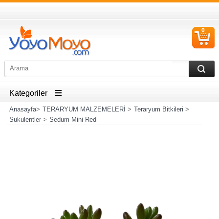
0
S
Ü
Kategoriler
Anasayfa
>
TERARYUM MALZEMELERİ
>
Teraryum Bitkileri
>
Sukulentler
>
Sedum Mini Red