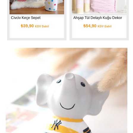
Civciv Keçe Sepet
Ahşap Tül Detaylı Kuğu Dekor
₺39,90
₺54,90
KDV Dahil
KDV Dahil