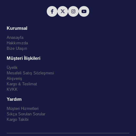
Kurumsal
Anasayfa
Hakkımızda
Bize Ulaşın
Müşteri İlişkileri
Üyelik
Mesafeli Satış Sözleşmesi
Alışveriş
Kargo & Teslimat
KVKK
Yardım
Müşteri Hizmetleri
Sıkça Sorulan Sorular
Kargo Takibi