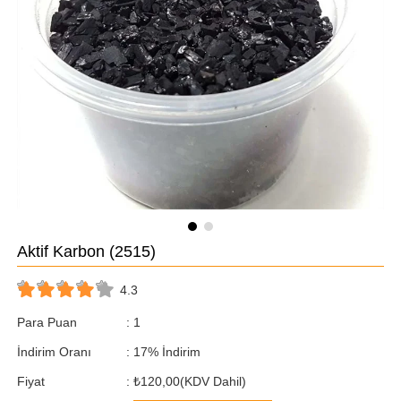
Aktif Karbon
(2515)
4.3
Para Puan
:
1
İndirim Oranı
:
17
%
İndirim
Fiyat
:
₺120,00
(KDV Dahil)