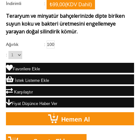
İndirimli
:
₺99,00
(KDV Dahil)
Teraryum ve minyatür bahçelerinizde dipte biriken
suyun koku ve bakteri üretmesini engellemeye
yarayan doğal silindirik kömür.
Ağırlık
:
100
:
Favorilere Ekle
İstek Listeme Ekle
Karşılaştır
Fiyat Düşünce Haber Ver