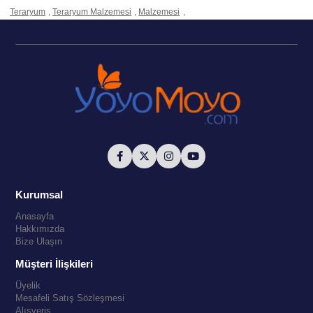
Teraryum
,
Teraryum Malzemesi
,
Malzemesi
,
Kurumsal
Anasayfa
Hakkımızda
Bize Ulaşın
Müşteri İlişkileri
Üyelik
Mesafeli Satış Sözleşmesi
Alışveriş