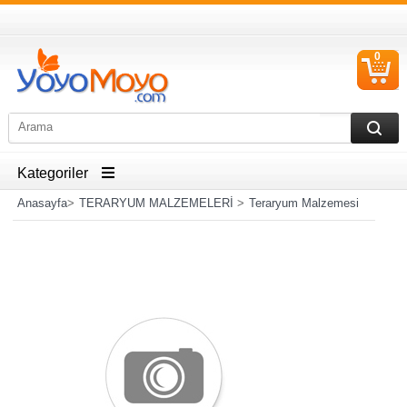
0
S
Ü
Kategoriler
Anasayfa
>
TERARYUM MALZEMELERİ
>
Teraryum Malzemesi