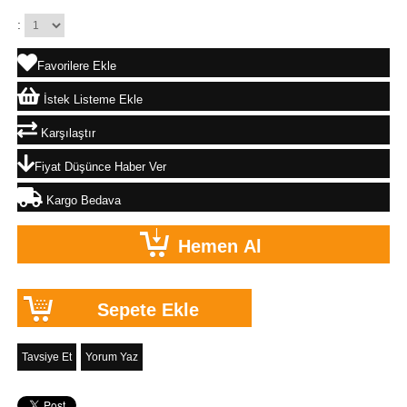
:
Favorilere Ekle
İstek Listeme Ekle
Karşılaştır
Fiyat Düşünce Haber Ver
Kargo Bedava
Tavsiye Et
Yorum Yaz