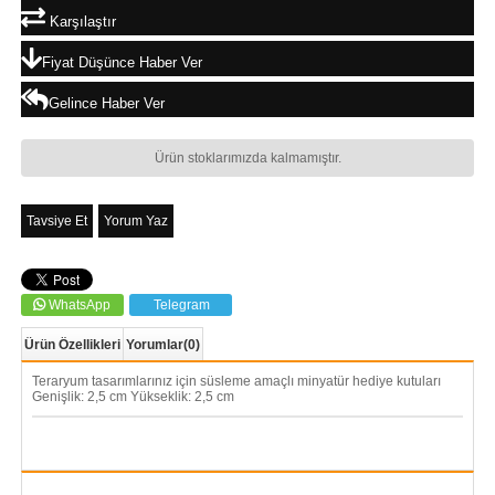
Karşılaştır
Fiyat Düşünce Haber Ver
Gelince Haber Ver
Ürün stoklarımızda kalmamıştır.
Tavsiye Et
Yorum Yaz
WhatsApp
Telegram
Ürün Özellikleri
Yorumlar
(0)
Teraryum tasarımlarınız için süsleme amaçlı minyatür hediye kutuları
Genişlik: 2,5 cm Yükseklik: 2,5 cm