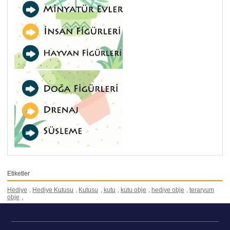
Etiketler
Hediye
,
Hediye Kutusu
,
Kutusu
,
kutu
,
kutu obje
,
hediye obje
,
teraryum
obje
,