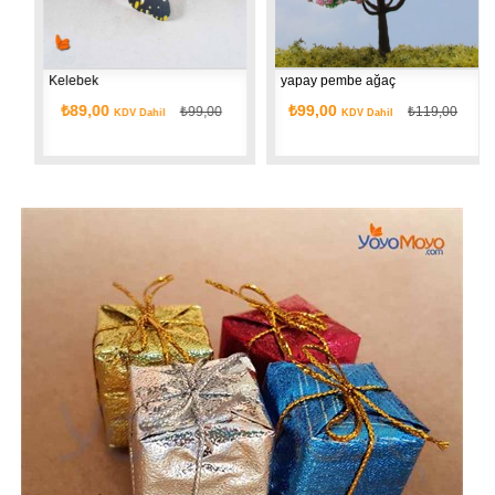
Kelebek
yapay pembe ağaç
₺89,00
₺99,00
₺99,00
₺119,00
KDV Dahil
KDV Dahil