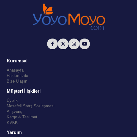
Kurumsal
Anasayfa
Hakkımızda
Bize Ulaşın
Müşteri İlişkileri
Üyelik
Mesafeli Satış Sözleşmesi
Alışveriş
Kargo & Teslimat
KVKK
Yardım