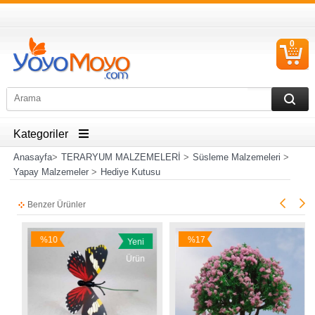
0
S
Ü
Kategoriler
Anasayfa
>
TERARYUM MALZEMELERİ
>
Süsleme Malzemeleri
>
Yapay Malzemeler
>
Hediye Kutusu
Benzer Ürünler
%10
%17
Yeni
İndirim
İndirim
Ürün