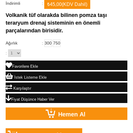
İndirimli
:
₺45,00
(KDV Dahil)
Volkanik tüf olarakda bilinen pomza taşı
teraryum drenaj sisteminin en önemli
parçalarından birisidir.
Ağırlık
:
300
750
:
Favorilere Ekle
İstek Listeme Ekle
Karşılaştır
Fiyat Düşünce Haber Ver