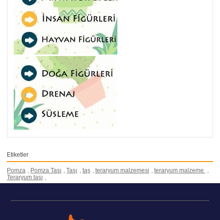
Etiketler
Pomza
,
Pomza Taşı
,
Taşı
,
taş
,
teraryum malzemesi
,
teraryum malzeme
,
Teraryum taşı
,