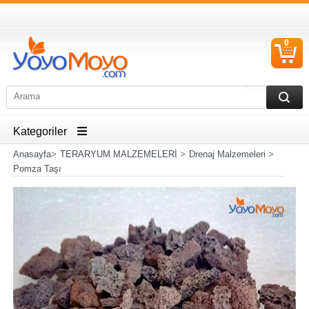
0
S
Ü
Kategoriler
Anasayfa
>
TERARYUM MALZEMELERİ
>
Drenaj Malzemeleri
>
Pomza Taşı