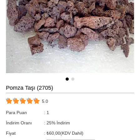
Pomza Taşı
(2705)
5.0
Para Puan
:
1
İndirim Oranı
:
25
%
İndirim
Fiyat
:
₺60,00
(KDV Dahil)