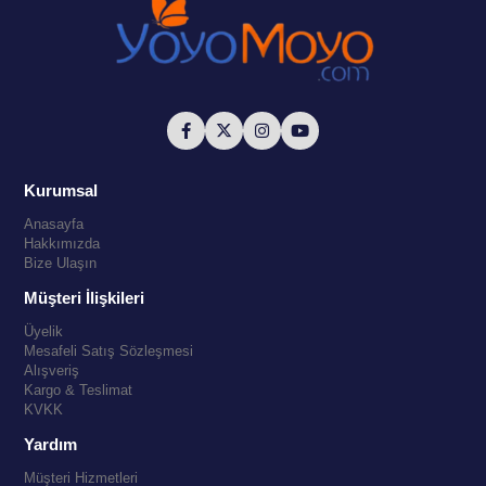
Kurumsal
Anasayfa
Hakkımızda
Bize Ulaşın
Müşteri İlişkileri
Üyelik
Mesafeli Satış Sözleşmesi
Alışveriş
Kargo & Teslimat
KVKK
Yardım
Müşteri Hizmetleri