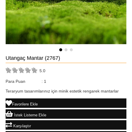
Utangaç Mantar
(2767)
5.0
Para Puan
:
1
Teraryum tasarımlarınız için minik estetik rengarek mantarlar
Favorilere Ekle
İstek Listeme Ekle
Karşılaştır