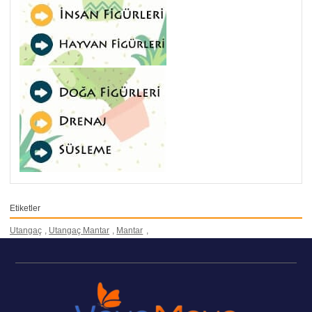
Etiketler
Utangaç
,
Utangaç Mantar
,
Mantar
,