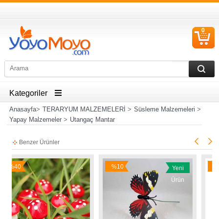
0
S
Ü
Kategoriler
Anasayfa
>
TERARYUM MALZEMELERİ
>
Süsleme Malzemeleri
>
Yapay Malzemeler
>
Utangaç Mantar
Benzer Ürünler
%10
%17
Yeni
İndirim
İndirim
Ürün