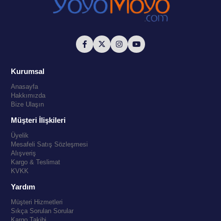
Kurumsal
Anasayfa
Hakkımızda
Bize Ulaşın
Müşteri İlişkileri
Üyelik
Mesafeli Satış Sözleşmesi
Alışveriş
Kargo & Teslimat
KVKK
Yardım
Müşteri Hizmetleri
Sıkça Sorulan Sorular
Kargo Takibi