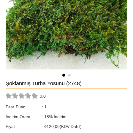
Şoklanmış Turba Yosunu
(2748)
0.0
Para Puan
:
1
İndirim Oranı
:
18
%
İndirim
Fiyat
:
₺120,00
(KDV Dahil)