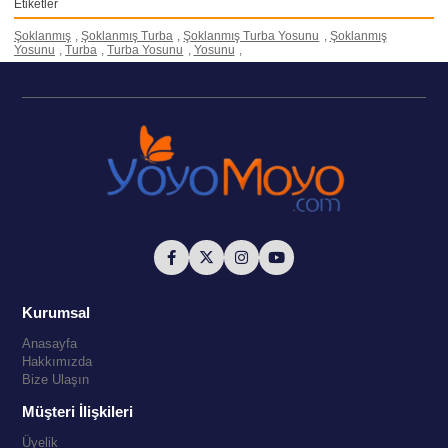
Etiketler
Şoklanmış
,
Şoklanmış Turba
,
Şoklanmış Turba Yosunu
,
Şoklanmış
Yosunu
,
Turba
,
Turba Yosunu
,
Yosunu
,
Kurumsal
Anasayfa
Hakkımızda
Bize Ulaşın
Müşteri İlişkileri
Üyelik