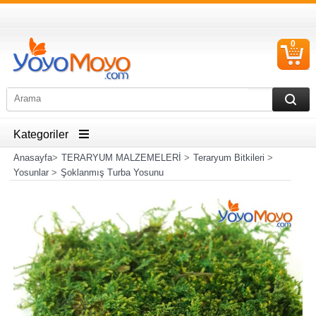
0
S
Ü
Kategoriler
Anasayfa
>
TERARYUM MALZEMELERİ
>
Teraryum Bitkileri
>
Yosunlar
>
Şoklanmış Turba Yosunu