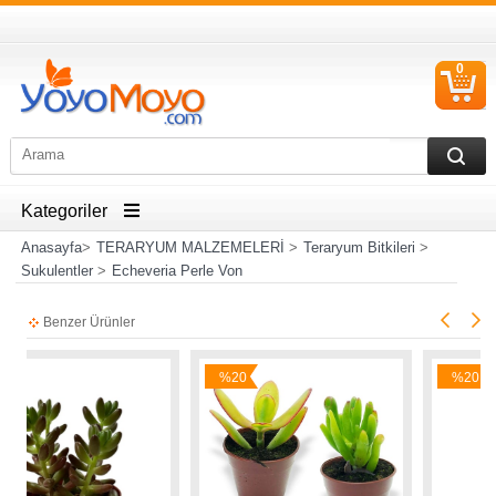
0
S
Ü
Kategoriler
Anasayfa
>
TERARYUM MALZEMELERİ
>
Teraryum Bitkileri
>
Sukulentler
>
Echeveria Perle Von
Benzer Ürünler
%20
%20
İndirim
İndirim