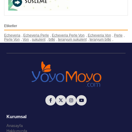
Etiketler
Echeveria
,
Echeveria Perle
,
Echeveria Perle Von
,
Echeveria Von
,
Perle
,
Perle Von
,
Von
,
sukulent
,
bitki
,
teraryum sukulent
,
teraryum bitki
,
Kurumsal
Anasayfa
Hakkımızda