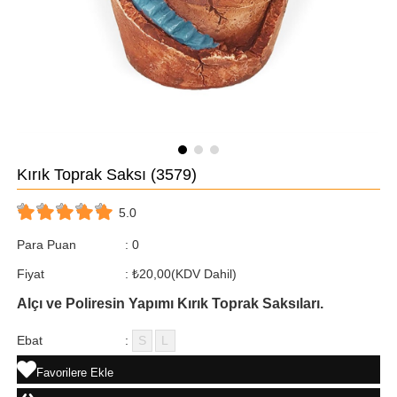
Kırık Toprak Saksı
(3579)
5.0
Para Puan
:
0
Fiyat
:
₺20,00
(KDV Dahil)
Alçı ve Poliresin Yapımı Kırık Toprak Saksıları.
Ebat
:
S
L
Favorilere Ekle