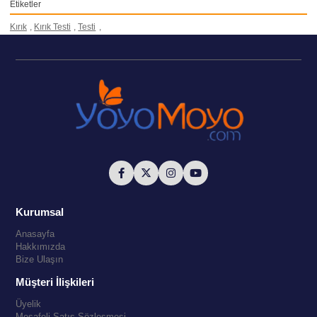
Etiketler
Kırık
,
Kırık Testi
,
Testi
,
Kurumsal
Anasayfa
Hakkımızda
Bize Ulaşın
Müşteri İlişkileri
Üyelik
Mesafeli Satış Sözleşmesi