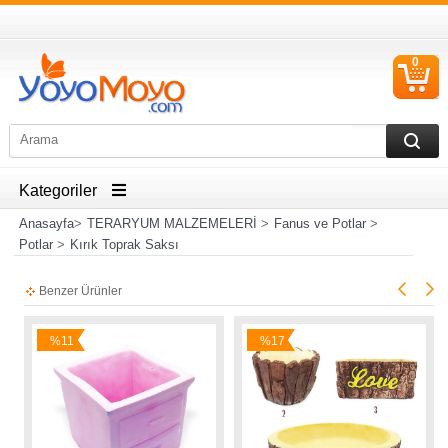
0
S
Ü
Kategoriler
Anasayfa
>
TERARYUM MALZEMELERİ
>
Fanus ve Potlar
>
Potlar
>
Kırık Toprak Saksı
Benzer Ürünler
%11
%17
İndirim
İndirim