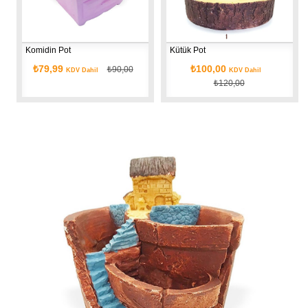
Komidin Pot
Kütük Pot
₺79,99
₺100,00
₺90,00
KDV Dahil
KDV Dahil
₺120,00