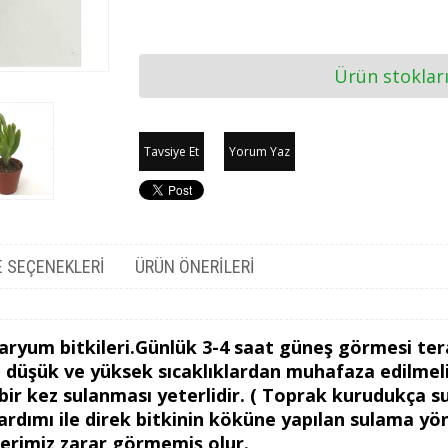
Ürün stoklar
Tavsiye Et
Yorum Yaz
 SEÇENEKLERI
ÜRÜN ÖNERILERI
aryum bitkileri.Günlük 3-4 saat güneş görmesi tera
n düşük ve yüksek sıcaklıklardan muhafaza edilmeli
a bir kez sulanması yeterlidir. ( Toprak kurudukça s
ardımı ile direk bitkinin köküne yapılan sulama 
lerimiz zarar görmemiş olur.