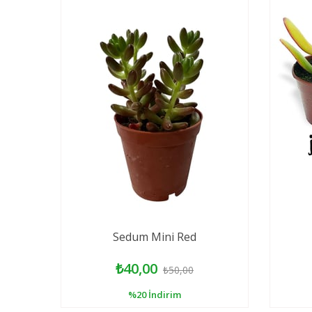
uff
Sedum Mini Red
₺40,00
₺50,00
%20
İndirim