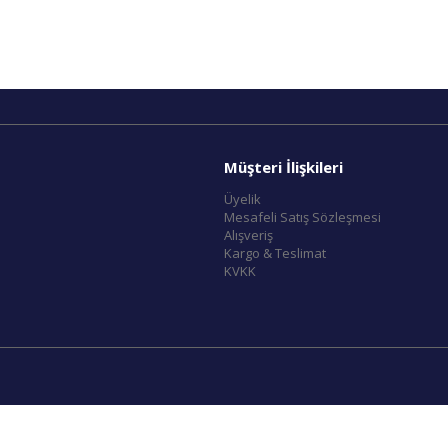
Müşteri İlişkileri
Üyelik
Mesafeli Satış Sözleşmesi
Alışveriş
Kargo & Teslimat
KVKK