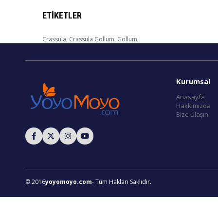
ETIKETLER
Crassula
,
Crassula Gollum
,
Gollum
,
Kurumsal
Anasayfa
Hakkımızda
Bize Ulaşın
© 2016
yoyomoyo.com
- Tüm Hakları Saklıdır.