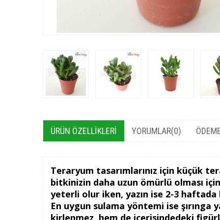
ÜRÜN ÖZELLIKLERI
YORUMLAR
(0)
ÖDEME
Teraryum tasarımlarınız için küçük ter
bitkinizin daha uzun ömürlü olması içi
yeterli olur iken, yazın ise 2-3 haftad
En uygun sulama yöntemi ise şırınga y
kirlenmez, hem de içerisindedeki figür