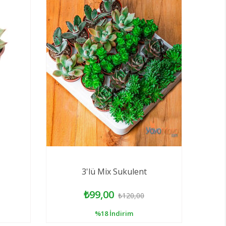
3'lü Mix Sukulent
₺99,00
₺120,00
%18
İndirim