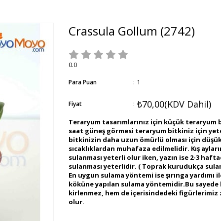
Crassula Gollum
(2742)
0.0
Para Puan
:
1
₺70,00
(KDV Dahil)
Fiyat
:
Teraryum tasarımlarınız için küçük teraryum b
saat güneş görmesi teraryum bitkiniz için yet
bitkinizin daha uzun ömürlü olması için düşü
sıcaklıklardan muhafaza edilmelidir. Kış aylar
sulanması yeterli olur iken, yazın ise 2-3 hafta
sulanması yeterlidir. ( Toprak kurudukça sulam
En uygun sulama yöntemi ise şırınga yardımı il
köküne yapılan sulama yöntemidir.Bu sayed
kirlenmez, hem de içerisindedeki figürlerimiz
olur.