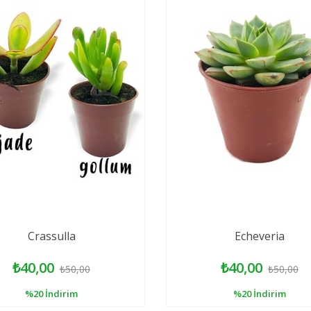
Crassulla
Echeveria
₺40,00
₺40,00
₺50,00
₺50,00
%20
İndirim
%20
İndirim