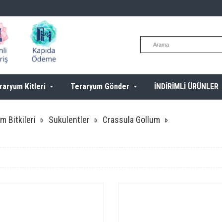
raryum Kitleri
Teraryum Gönder
İNDİRİMLİ ÜRÜNLER
m Bitkileri
Sukulentler
Crassula Gollum