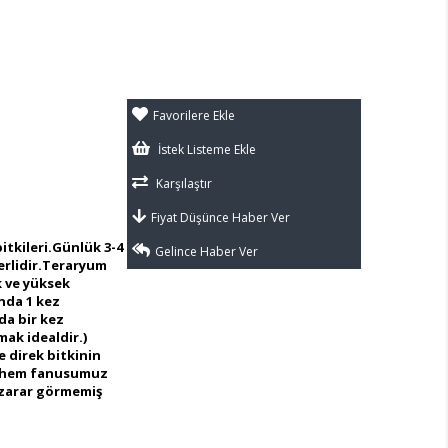
Favorilere Ekle
İstek Listeme Ekle
Karşılaştır
Fiyat Düşünce Haber Ver
itkileri.Günlük 3-4
Gelince Haber Ver
erlidir.Teraryum
k ve yüksek
ında 1 kez
da bir kez
ak idealdir.)
e direk bitkinin
e hem fanusumuz
 zarar görmemiş