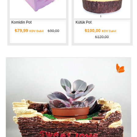
Komidin Pot
Kütük Pot
₺79,99
₺100,00
₺90,00
KDV Dahil
KDV Dahil
₺120,00