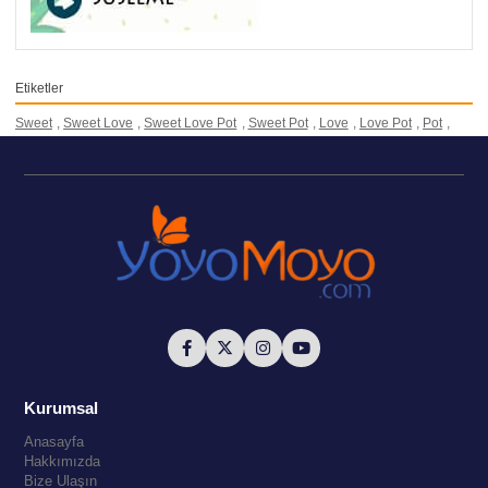
Etiketler
Sweet
,
Sweet Love
,
Sweet Love Pot
,
Sweet Pot
,
Love
,
Love Pot
,
Pot
,
Kurumsal
Anasayfa
Hakkımızda
Bize Ulaşın