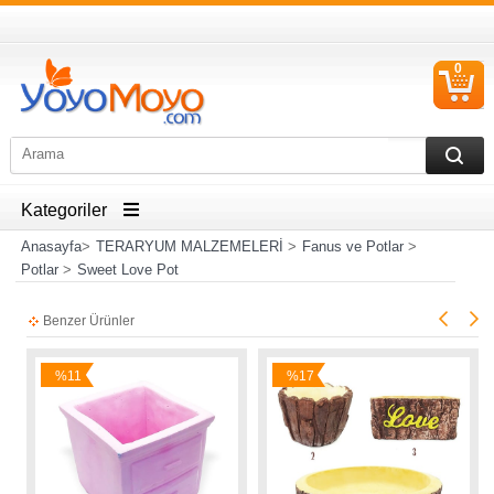
0
S
Ü
Kategoriler
Anasayfa
>
TERARYUM MALZEMELERİ
>
Fanus ve Potlar
>
Potlar
>
Sweet Love Pot
Benzer Ürünler
%11
%17
İndirim
İndirim