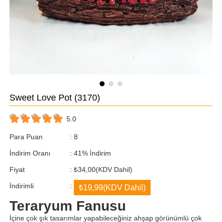
Sweet Love Pot
(3170)
5.0
Para Puan
:
8
İndirim Oranı
:
41
%
İndirim
Fiyat
:
₺34,00
(KDV Dahil)
İndirimli
:
₺19,99
(KDV Dahil)
Teraryum Fanusu
İçine çok şık tasarımlar yapabileceğiniz ahşap görünümlü çok