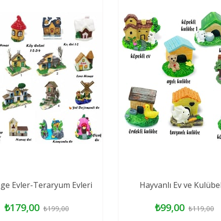
age Evler-Teraryum Evleri
Hayvanlı Ev ve Kulübe
₺179,00
₺99,00
₺199,00
₺119,00