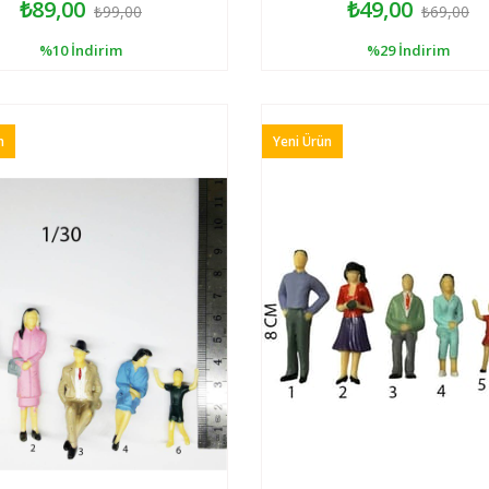
₺89,00
₺49,00
₺99,00
₺69,00
%10
İndirim
%29
İndirim
n
Yeni Ürün