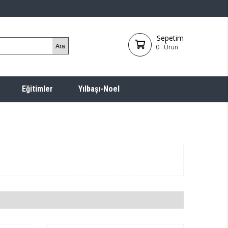
Sepetim
0
Ürün
Eğitimler
Yılbaşı-Noel