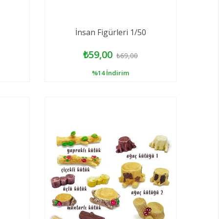
İnsan Figürleri 1/50
₺59,00
₺69,00
%14
İndirim