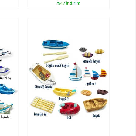
%17
İndirim