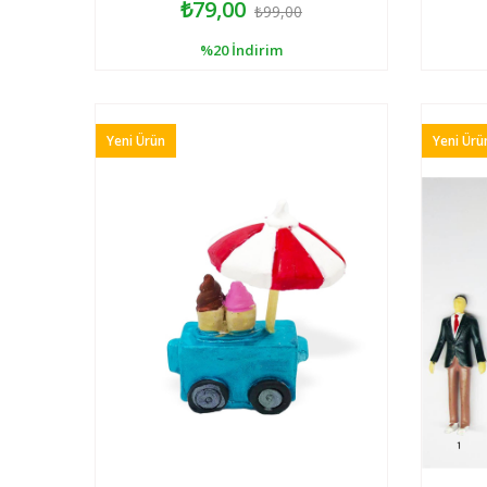
₺79,00
₺99,00
%20
İndirim
Yeni Ürün
Yeni Ürü