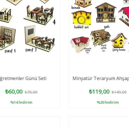
ğretmenler Günü Seti
Minyatür Teraryum Ahşap 
₺60,00
₺119,00
₺70,00
₺149,00
%14
İndirim
%20
İndirim