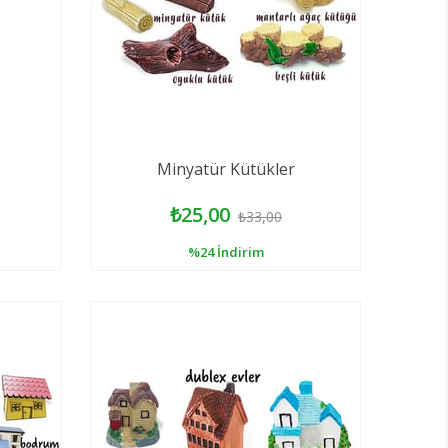
Minyatür Kütükler
₺25,00
₺33,00
%24
İndirim