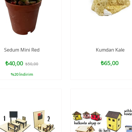
Sedum Mini Red
Kumdan Kale
₺65,00
₺40,00
₺50,00
%20
İndirim