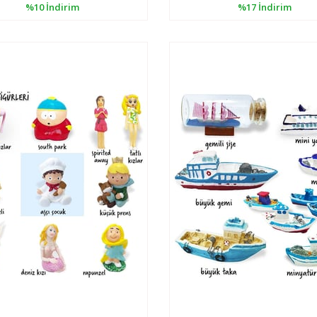
%10
İndirim
%17
İndirim