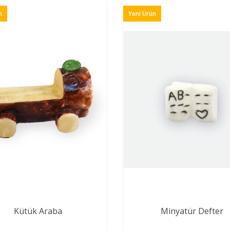
n
Yeni Ürün
Kütük Araba
Minyatür Defter