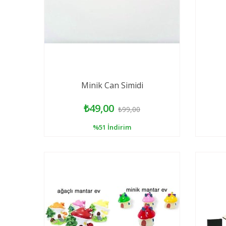
Minik Can Simidi
₺49,00
₺99,00
%51
İndirim