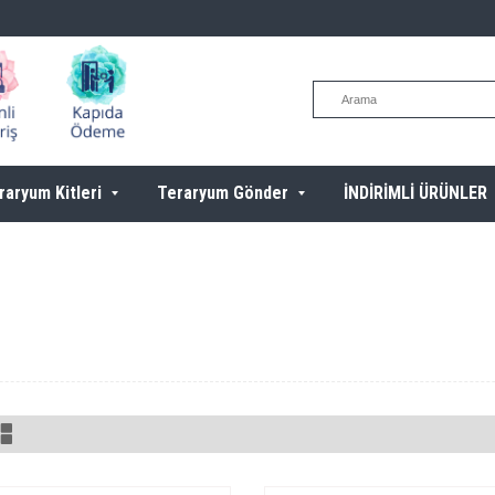
raryum Kitleri
Teraryum Gönder
İNDİRİMLİ ÜRÜNLER