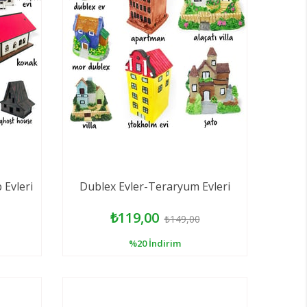
Evleri
Dublex Evler-Teraryum Evleri
₺119,00
₺149,00
%20
İndirim