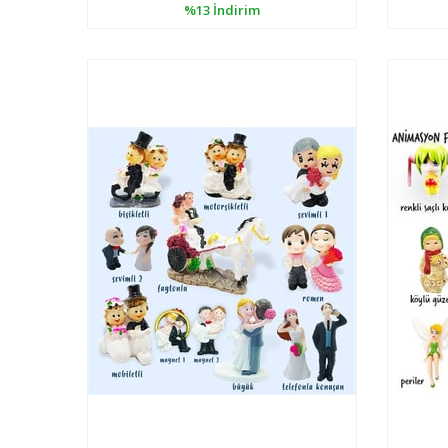
%13
İndirim