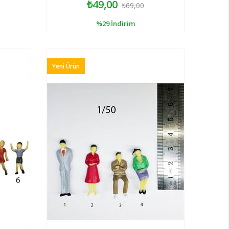
₺49,00
₺69,00
%29
İndirim
Yeni Ürün