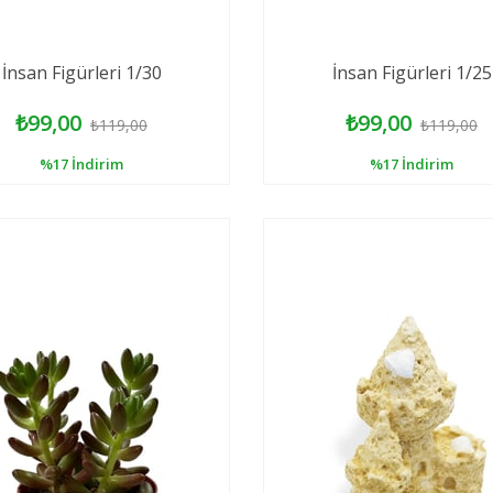
İnsan Figürleri 1/30
İnsan Figürleri 1/25
₺99,00
₺99,00
₺119,00
₺119,00
%17
İndirim
%17
İndirim