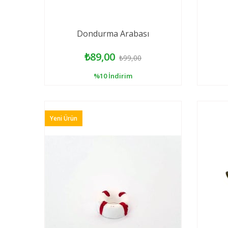
Dondurma Arabası
₺89,00
₺99,00
%10
İndirim
Yeni Ürün