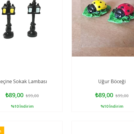
eçine Sokak Lambası
Uğur Böceği
₺89,00
₺89,00
₺99,00
₺99,00
%10
İndirim
%10
İndirim
n