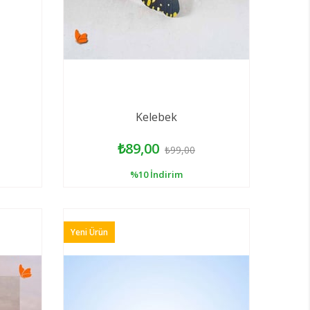
Kelebek
₺89,00
₺99,00
%10
İndirim
Yeni Ürün