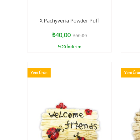
X Pachyveria Powder Puff
₺40,00
₺50,00
%20
İndirim
Yeni Ürün
Yeni Ürü