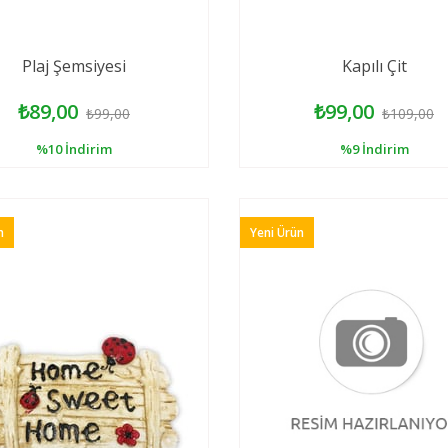
Plaj Şemsiyesi
Kapılı Çit
₺89,00
₺99,00
₺99,00
₺109,00
%10
İndirim
%9
İndirim
n
Yeni Ürün