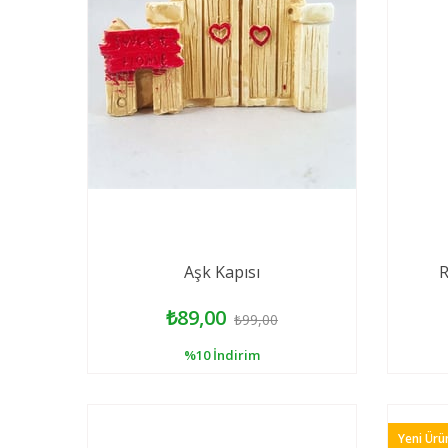
Aşk Kapısı
R
₺89,00
₺99,00
%10
İndirim
Yeni Ürü