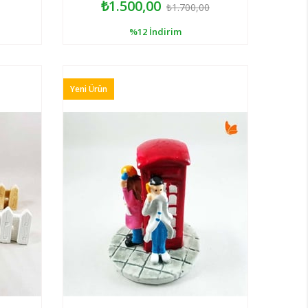
₺1.500,00
₺1.700,00
%12
İndirim
Yeni Ürün