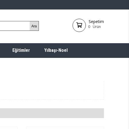
Sepetim
0
Ürün
Eğitimler
Yılbaşı-Noel