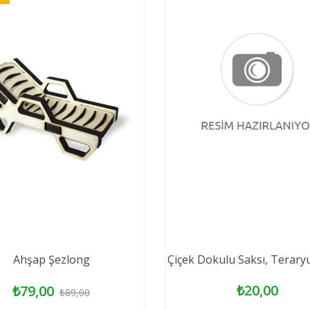
Ahşap Şezlong
Çiçek Dokulu Saksı, Terar
₺20,00
₺79,00
₺89,00