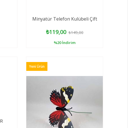
Minyatür Telefon Kulübeli Çift
₺119,00
₺149,00
%20
İndirim
Yeni Ürün