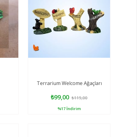
Terrarium Welcome Ağaçları
₺99,00
₺119,00
%17
İndirim