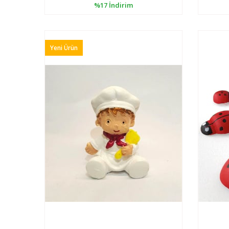
%17
İndirim
Yeni Ürün