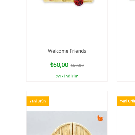
Welcome Friends
₺50,00
₺60,00
%17
İndirim
Yeni Ürün
Yeni Ürü