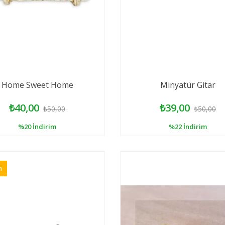
Home Sweet Home
Minyatür Gitar
₺40,00
₺39,00
₺50,00
₺50,00
%20
İndirim
%22
İndirim
n