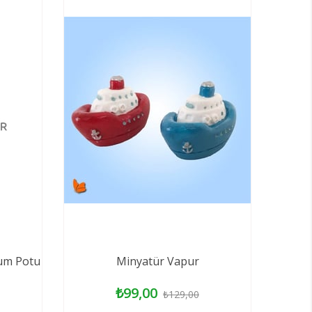
yum Potu
Minyatür Vapur
₺99,00
₺129,00