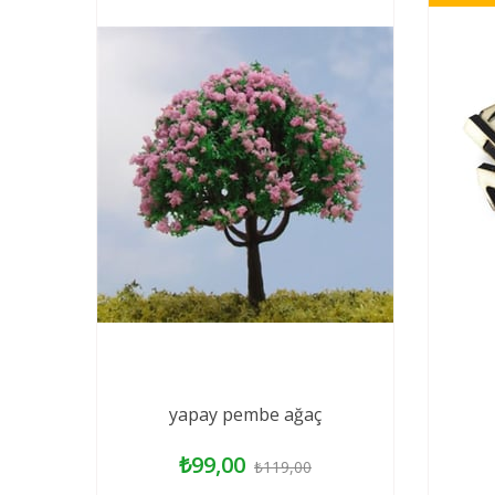
yapay pembe ağaç
₺99,00
₺119,00