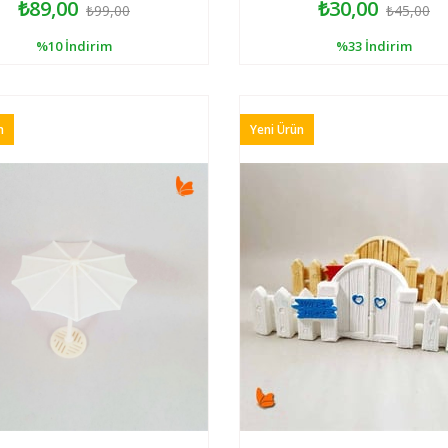
₺89,00
₺30,00
₺99,00
₺45,00
%10
İndirim
%33
İndirim
n
Yeni Ürün