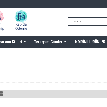
raryum Kitleri
Teraryum Gönder
İNDİRİMLİ ÜRÜNLER