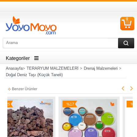
0
S
Ü
Kategoriler
Anasayfa
>
TERARYUM MALZEMELERİ
>
Drenaj Malzemeleri
>
Doğal Deniz Taşı (Küçük Taneli)
Benzer Ürünler
%17
%10
İndirim
İndirim