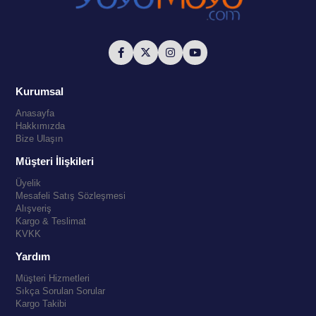
Kurumsal
Anasayfa
Hakkımızda
Bize Ulaşın
Müşteri İlişkileri
Üyelik
Mesafeli Satış Sözleşmesi
Alışveriş
Kargo & Teslimat
KVKK
Yardım
Müşteri Hizmetleri
Sıkça Sorulan Sorular
Kargo Takibi