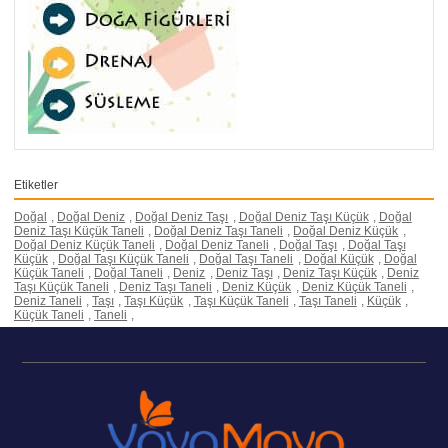
Etiketler
Doğal
,
Doğal Deniz
,
Doğal Deniz Taşı
,
Doğal Deniz Taşı Küçük
,
Doğal
Deniz Taşı Küçük Taneli
,
Doğal Deniz Taşı Taneli
,
Doğal Deniz Küçük
,
Doğal Deniz Küçük Taneli
,
Doğal Deniz Taneli
,
Doğal Taşı
,
Doğal Taşı
Küçük
,
Doğal Taşı Küçük Taneli
,
Doğal Taşı Taneli
,
Doğal Küçük
,
Doğal
Küçük Taneli
,
Doğal Taneli
,
Deniz
,
Deniz Taşı
,
Deniz Taşı Küçük
,
Deniz
Taşı Küçük Taneli
,
Deniz Taşı Taneli
,
Deniz Küçük
,
Deniz Küçük Taneli
,
Deniz Taneli
,
Taşı
,
Taşı Küçük
,
Taşı Küçük Taneli
,
Taşı Taneli
,
Küçük
,
Küçük Taneli
,
Taneli
,