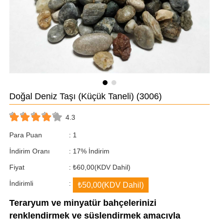
Doğal Deniz Taşı (Küçük Taneli)
(3006)
4.3
Para Puan
:
1
İndirim Oranı
:
17
%
İndirim
Fiyat
:
₺60,00
(KDV Dahil)
İndirimli
:
₺50,00
(KDV Dahil)
Teraryum ve minyatür bahçelerinizi
renklendirmek ve süslendirmek amacıyla