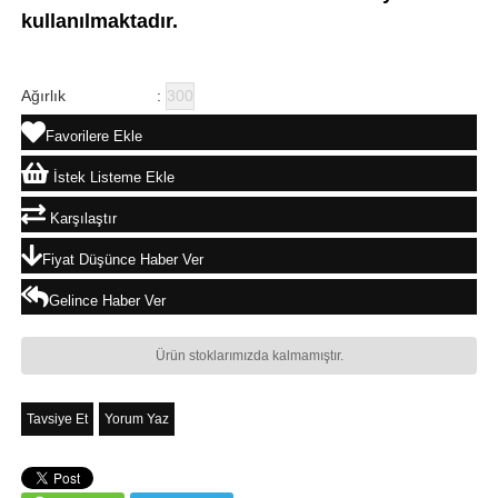
kullanılmaktadır.
Ağırlık
:
300
Favorilere Ekle
İstek Listeme Ekle
Karşılaştır
Fiyat Düşünce Haber Ver
Gelince Haber Ver
Ürün stoklarımızda kalmamıştır.
Tavsiye Et
Yorum Yaz