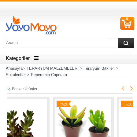
0
S
Ü
Kategoriler
Anasayfa
>
TERARYUM MALZEMELERİ
>
Teraryum Bitkileri
>
Sukulentler
>
Peperomia Caperata
Benzer Ürünler
%20
%20
İndirim
İndirim