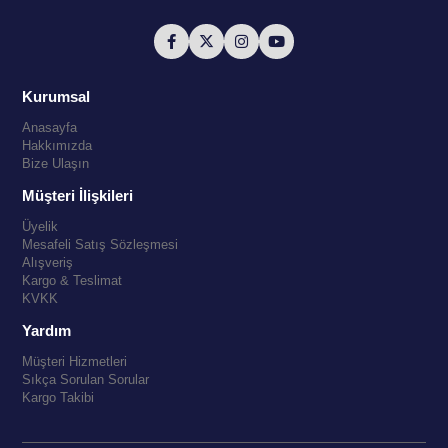
Kurumsal
Anasayfa
Hakkımızda
Bize Ulaşın
Müşteri İlişkileri
Üyelik
Mesafeli Satış Sözleşmesi
Alışveriş
Kargo & Teslimat
KVKK
Yardım
Müşteri Hizmetleri
Sıkça Sorulan Sorular
Kargo Takibi