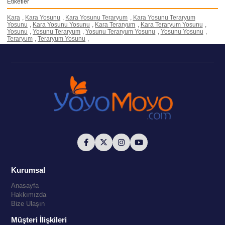
Etiketler
Kara
,
Kara Yosunu
,
Kara Yosunu Teraryum
,
Kara Yosunu Teraryum
Yosunu
,
Kara Yosunu Yosunu
,
Kara Teraryum
,
Kara Teraryum Yosunu
,
Yosunu
,
Yosunu Teraryum
,
Yosunu Teraryum Yosunu
,
Yosunu Yosunu
,
Teraryum
,
Teraryum Yosunu
,
Kurumsal
Anasayfa
Hakkımızda
Bize Ulaşın
Müşteri İlişkileri