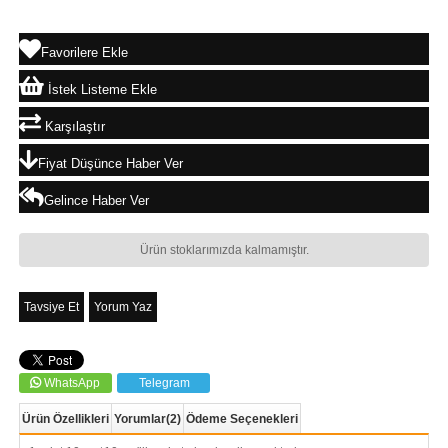
Favorilere Ekle
İstek Listeme Ekle
Karşılaştır
Fiyat Düşünce Haber Ver
Gelince Haber Ver
Ürün stoklarımızda kalmamıştır.
Tavsiye Et
Yorum Yaz
WhatsApp
Telegram
Ürün Özellikleri
Yorumlar
(2)
Ödeme Seçenekleri