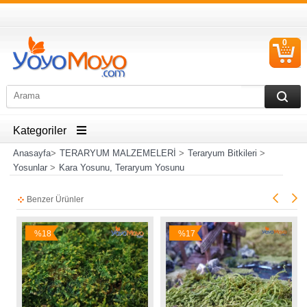
0
S
Ü
Kategoriler
Anasayfa
>
TERARYUM MALZEMELERİ
>
Teraryum Bitkileri
>
Yosunlar
>
Kara Yosunu, Teraryum Yosunu
Benzer Ürünler
%18
%17
İndirim
İndirim