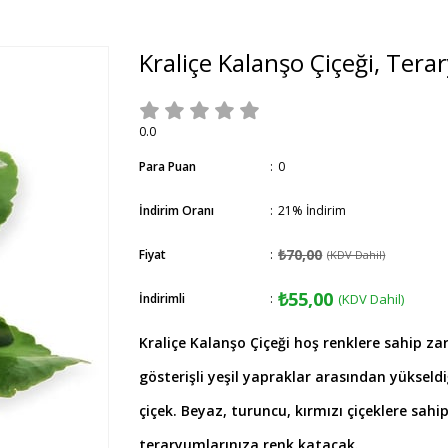
Kraliçe Kalanşo Çiçeği, Tera
0.0
Para Puan
:
0
İndirim Oranı
:
21
%
İndirim
₺70,00
Fiyat
:
(KDV Dahil)
₺55,00
İndirimli
:
(KDV Dahil)
Kraliçe Kalanşo Çiçeği hoş renklere sahip zari
gösterişli yeşil yapraklar arasından yüksel
çiçek. Beyaz, turuncu, kırmızı çiçeklere sahip
teraryumlarınıza renk katacak.