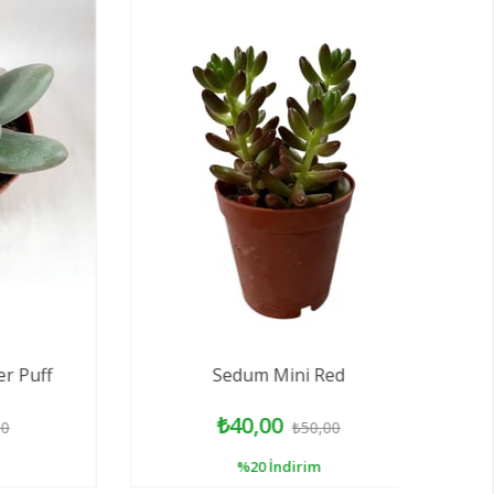
uff
Sedum Mini Red
₺40,00
₺50,00
%20
İndirim