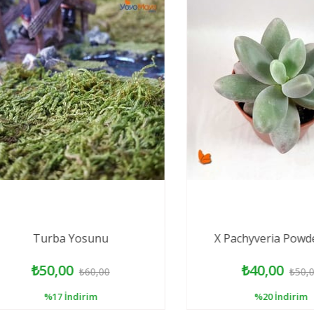
Turba Yosunu
X Pachyveria Powder P
₺50,00
₺40,00
₺60,00
₺50,00
%17
İndirim
%20
İndirim