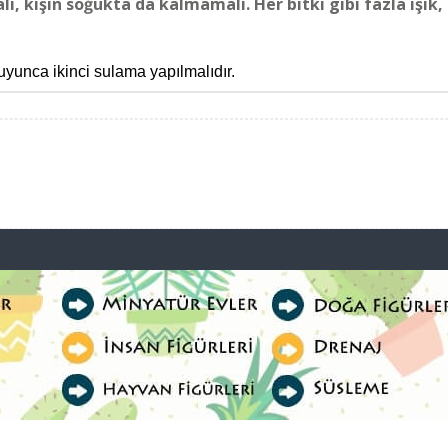
, kışın soğukta da kalmamalı. Her bitki gibi fazla ışık,
yunca ikinci sulama yapılmalıdır.