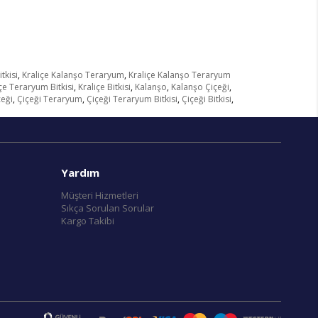
tkisi
,
Kraliçe Kalanşo Teraryum
,
Kraliçe Kalanşo Teraryum
çe Teraryum Bitkisi
,
Kraliçe Bitkisi
,
Kalanşo
,
Kalanşo Çiçeği
,
çeği
,
Çiçeği Teraryum
,
Çiçeği Teraryum Bitkisi
,
Çiçeği Bitkisi
,
Yardım
Müşteri Hizmetleri
Sıkça Sorulan Sorular
Kargo Takibi