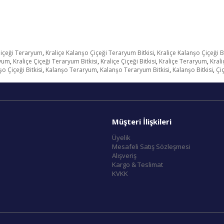
Çiçeği Teraryum
,
Kraliçe Kalanşo Çiçeği Teraryum Bitkisi
,
Kraliçe Kalanşo Çiçeği Bi
ryum
,
Kraliçe Çiçeği Teraryum Bitkisi
,
Kraliçe Çiçeği Bitkisi
,
Kraliçe Teraryum
,
Krali
o Çiçeği Bitkisi
,
Kalanşo Teraryum
,
Kalanşo Teraryum Bitkisi
,
Kalanşo Bitkisi
,
Çi
Müşteri İlişkileri
Üyelik
Mesafeli Satış Sözleşmesi
Alışveriş
Kargo & Teslimat
KVKK