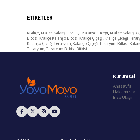
ETIKETLER
Kraliçe
,
Kraliçe Kalanşo
,
Kraliçe Kalanşo Çiçeği
,
Kraliçe Kalanşo 
Bitkisi
,
Kraliçe Kalanşo Bitkisi
,
Kraliçe Çiçeği
,
Kraliçe Çiçeği Tera
Kalanşo Çiçeği Teraryum
,
Kalanşo Çiçeği Teraryum Bitkisi
,
Kalanş
Teraryum
,
Teraryum Bitkisi
,
Bitkisi
,
Kurumsal
Anasayfa
Hakkımızda
Bize Ulaşın