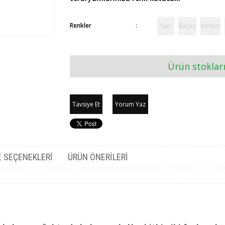
Renkler
:
Sarı
Beyaz
Kırmızı
Ürün stoklar
Tavsiye Et
Yorum Yaz
 SEÇENEKLERI
ÜRÜN ÖNERILERI