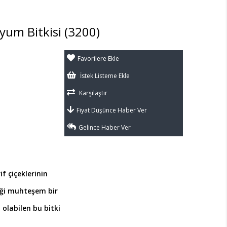
ryum Bitkisi
(3200)
Favorilere Ekle
İstek Listeme Ekle
Karşılaştır
Fiyat Düşünce Haber Ver
Gelince Haber Ver
f çiçeklerinin
diği muhteşem bir
 olabilen bu bitki