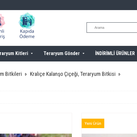
raryum Kitleri
Teraryum Gönder
İNDİRİMLİ ÜRÜNLER
m Bitkileri
Kraliçe Kalanşo Çiçeği, Teraryum Bitkisi
Yeni Ürün