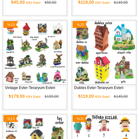
₺45,00
₺119,00
₺50,00
₺149,00
KDV Dahil
KDV Dahil
%10
%20
İndirim
İndirim
Vintage Evler-Teraryum Evleri
Dublex Evler-Teraryum Evleri
₺179,00
₺119,00
₺199,00
₺149,00
KDV Dahil
KDV Dahil
%13
%11
İndirim
İndirim