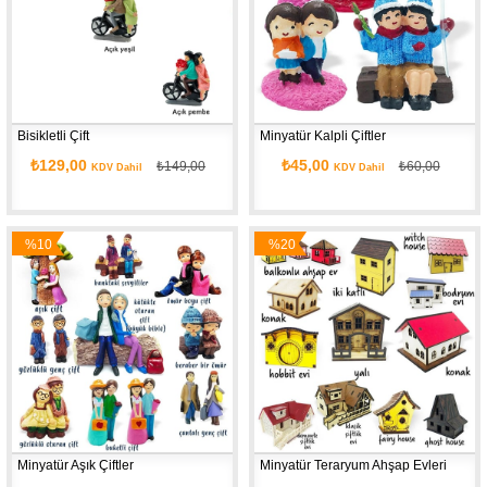
Bisikletli Çift
Minyatür Kalpli Çiftler
₺129,00
₺45,00
₺149,00
₺60,00
KDV Dahil
KDV Dahil
%10
%20
İndirim
İndirim
Minyatür Aşık Çiftler
Minyatür Teraryum Ahşap Evleri