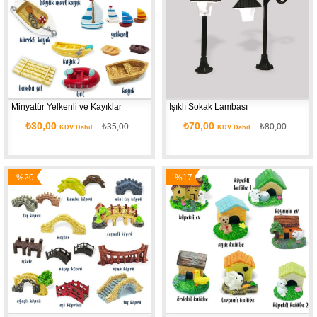
Minyatür Yelkenli ve Kayıklar
Işıklı Sokak Lambası
₺30,00
₺70,00
₺35,00
₺80,00
KDV Dahil
KDV Dahil
%20
%17
İndirim
İndirim