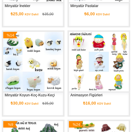
Minyatür İnekler
Minyatür Pastalar
₺25,00
₺6,00
₺35,00
KDV Dahil
KDV Dahil
%14
İndirim
Minyatür Koyun-Koç-Kuzu-Keçi
Animasyon Figürleri
₺30,00
₺16,00
₺35,00
KDV Dahil
KDV Dahil
%9
%24
İndirim
İndirim