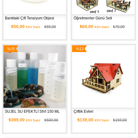
Banktaki Çift Teraryum Objesi
Öğretmenler Günü Seti
₺50,00
₺60,00
₺55,00
₺70,00
KDV Dahil
KDV Dahil
%20
%13
İndirim
İndirim
SUJEL SU EFEKTLİ SIVI 150 ML
Çiftlik Evleri
₺399,00
₺139,00
₺500,00
₺159,00
KDV Dahil
KDV Dahil