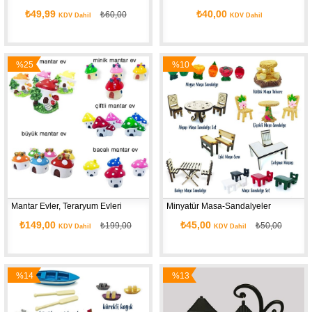
₺49,99
₺40,00
₺60,00
KDV Dahil
KDV Dahil
%25
%10
İndirim
İndirim
Mantar Evler, Teraryum Evleri
Minyatür Masa-Sandalyeler
₺149,00
₺45,00
₺199,00
₺50,00
KDV Dahil
KDV Dahil
%14
%13
İndirim
İndirim