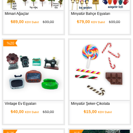
Mimari Ağaçlar
Minyatür Bahçe Eşyaları
₺89,00
₺79,00
₺99,00
₺99,00
KDV Dahil
KDV Dahil
%20
İndirim
Vintage Ev Eşyaları 
Minyatür Şeker-Çikolata
₺40,00
₺15,00
₺50,00
KDV Dahil
KDV Dahil