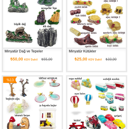
Minyatür Dağ ve Tepeler
Minyatür Kütükler
₺50,00
₺25,00
₺55,00
₺33,00
KDV Dahil
KDV Dahil
%13
İndirim