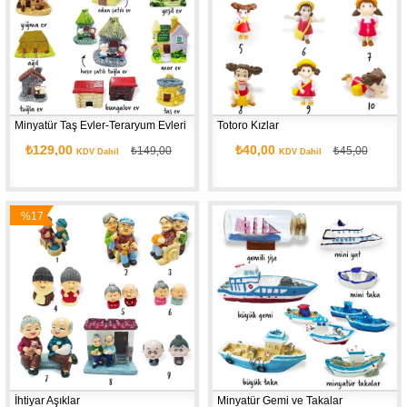
Minyatür Taş Evler-Teraryum Evleri
Totoro Kızlar
₺129,00
₺40,00
₺149,00
₺45,00
KDV Dahil
KDV Dahil
%17
İndirim
İhtiyar Aşıklar
Minyatür Gemi ve Takalar