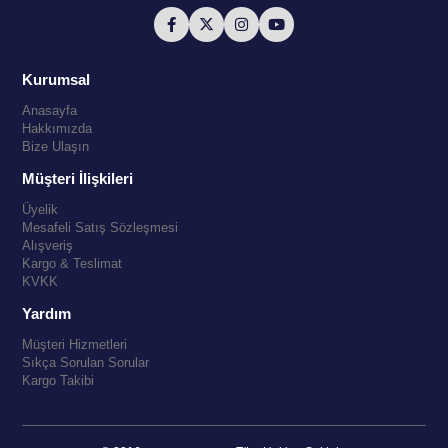
Kurumsal
Anasayfa
Hakkımızda
Bize Ulaşın
Müşteri İlişkileri
Üyelik
Mesafeli Satış Sözleşmesi
Alışveriş
Kargo & Teslimat
KVKK
Yardım
Müşteri Hizmetleri
Sıkça Sorulan Sorular
Kargo Takibi