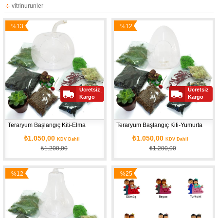
vitrinurunler
%13
%12
İndirim
İndirim
Ücretsiz
Ücretsiz
Kargo
Kargo
Teraryum Başlangıç Kiti-Elma
Teraryum Başlangıç Kiti-Yumurta
₺1.050,00
₺1.050,00
KDV Dahil
KDV Dahil
₺1.200,00
₺1.200,00
%12
%25
İndirim
İndirim