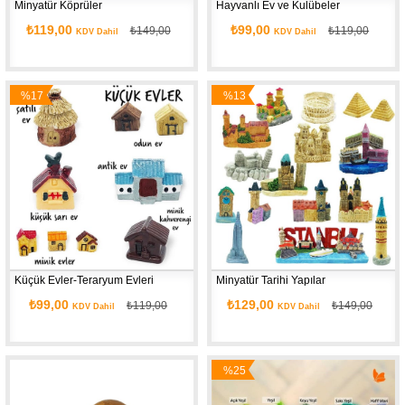
Minyatür Köprüler
Hayvanlı Ev ve Kulübeler
₺119,00
₺99,00
₺149,00
₺119,00
KDV Dahil
KDV Dahil
%17
%13
İndirim
İndirim
Küçük Evler-Teraryum Evleri
Minyatür Tarihi Yapılar
₺99,00
₺129,00
₺119,00
₺149,00
KDV Dahil
KDV Dahil
%25
İndirim