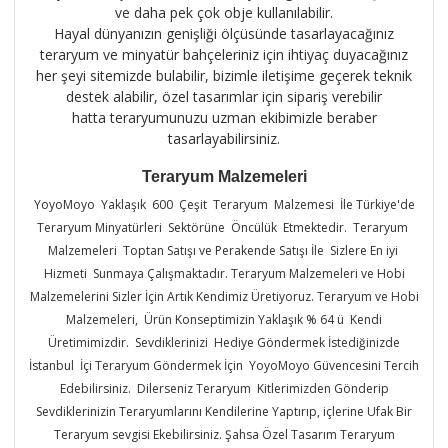
ve daha pek çok obje kullanılabilir.
Hayal dünyanızın genişliği ölçüsünde tasarlayacağınız
teraryum ve minyatür bahçeleriniz için ihtiyaç duyacağınız
her şeyi sitemizde bulabilir, bizimle iletişime geçerek teknik
destek alabilir, özel tasarımlar için sipariş verebilir
hatta teraryumunuzu uzman ekibimizle beraber
tasarlayabilirsiniz.
Teraryum Malzemeleri
YoyoMoyo Yaklaşık 600 Çeşit Teraryum Malzemesi İle Türkiye'de
Teraryum Minyatürleri Sektörüne Öncülük Etmektedir. Teraryum
Malzemeleri Toptan Satışı ve Perakende Satışı İle Sizlere En iyi
Hizmeti Sunmaya Çalışmaktadır. Teraryum Malzemeleri ve Hobi
Malzemelerini Sizler İçin Artık Kendimiz Üretiyoruz. Teraryum ve Hobi
Malzemeleri, Ürün Konseptimizin Yaklaşık % 64 ü Kendi
Üretimimizdir. Sevdiklerinizi Hediye Göndermek İstediğinizde
İstanbul İçi Teraryum Göndermek İçin YoyoMoyo Güvencesini Tercih
Edebilirsiniz. Dilerseniz Teraryum Kitlerimizden Gönderip
Sevdiklerinizin Teraryumlarını Kendilerine Yaptırıp, içlerine Ufak Bir
Teraryum sevgisi Ekebilirsiniz. Şahsa Özel Tasarım Teraryum