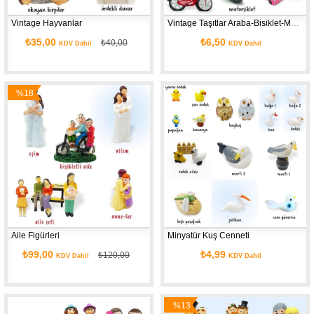
Vintage Hayvanlar
Vintage Taşıtlar Araba-Bisiklet-Motor-Minibüs-Araç
₺35,00
₺6,50
₺40,00
KDV Dahil
KDV Dahil
%18
İndirim
Aile Figürleri
Minyatür Kuş Cenneti
₺99,00
₺4,99
₺120,00
KDV Dahil
KDV Dahil
%13