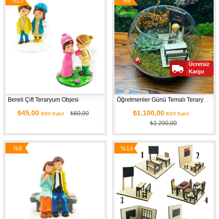
%25
%8
İndirim
İndirim
Ücretsiz
Kargo
Bereli Çift Teraryum Objesi
Öğretmenler Günü Temalı Teraryum Kiti
₺45,00
₺1.100,00
₺60,00
KDV Dahil
KDV Dahil
₺1.200,00
%9
%14
İndirim
İndirim