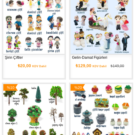
İndirim
Şirin Çiftler
Gelin-Damat Figürleri
₺20,00
₺129,00
₺149,00
KDV Dahil
KDV Dahil
%10
%20
İndirim
İndirim