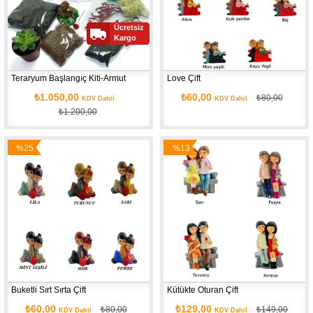
Ücretsiz
Kargo
Teraryum Başlangıç Kiti-Armut
Love Çift 
₺1.050,00
₺60,00
₺80,00
KDV Dahil
KDV Dahil
₺1.200,00
%25
%13
İndirim
İndirim
Buketli Sırt Sırta Çift
Kütükte Oturan Çift 
₺60,00
₺129,00
₺80,00
₺149,00
KDV Dahil
KDV Dahil