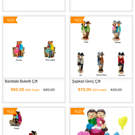
%25
%22
İndirim
İndirim
Banktaki Buketli Çift
Şapkalı Genç Çift
₺60,00
₺70,00
₺80,00
₺90,00
KDV Dahil
KDV Dahil
%13
%25
İndirim
İndirim