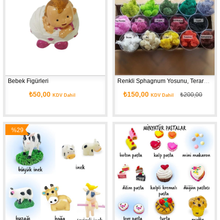
Bebek Figürleri
Renkli Sphagnum Yosunu, Teraryum Yosunu
₺50,00
₺150,00
₺200,00
KDV Dahil
KDV Dahil
%29
İndirim