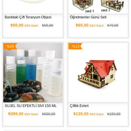
Banktaki Çift Teraryum Objesi
Öğretmenler Günü Seti
₺50,00
₺60,00
₺55,00
₺70,00
KDV Dahil
KDV Dahil
%20
%13
İndirim
İndirim
SUJEL SU EFEKTLİ SIVI 150 ML
Çiftlik Evleri
₺399,00
₺139,00
₺500,00
₺159,00
KDV Dahil
KDV Dahil