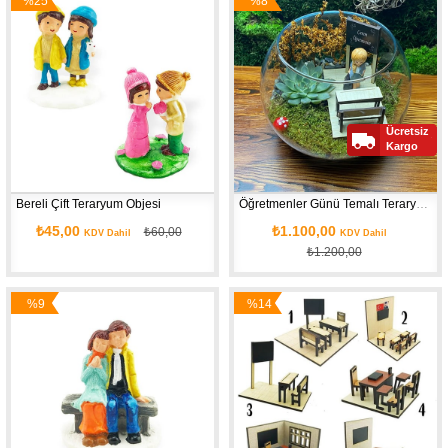
%25
%8
İndirim
İndirim
Ücretsiz
Kargo
Bereli Çift Teraryum Objesi
Öğretmenler Günü Temalı Teraryum Kiti
₺45,00
₺1.100,00
₺60,00
KDV Dahil
KDV Dahil
₺1.200,00
%9
%14
İndirim
İndirim