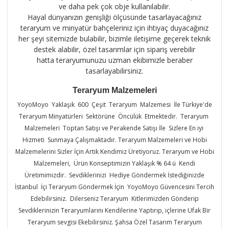
ve daha pek çok obje kullanılabilir.
Hayal dünyanızın genişliği ölçüsünde tasarlayacağınız
teraryum ve minyatür bahçeleriniz için ihtiyaç duyacağınız
her şeyi sitemizde bulabilir, bizimle iletişime geçerek teknik
destek alabilir, özel tasarımlar için sipariş verebilir
hatta teraryumunuzu uzman ekibimizle beraber
tasarlayabilirsiniz.
Teraryum Malzemeleri
YoyoMoyo Yaklaşık 600 Çeşit Teraryum Malzemesi İle Türkiye'de
Teraryum Minyatürleri Sektörüne Öncülük Etmektedir. Teraryum
Malzemeleri Toptan Satışı ve Perakende Satışı İle Sizlere En iyi
Hizmeti Sunmaya Çalışmaktadır. Teraryum Malzemeleri ve Hobi
Malzemelerini Sizler İçin Artık Kendimiz Üretiyoruz. Teraryum ve Hobi
Malzemeleri, Ürün Konseptimizin Yaklaşık % 64 ü Kendi
Üretimimizdir. Sevdiklerinizi Hediye Göndermek İstediğinizde
İstanbul İçi Teraryum Göndermek İçin YoyoMoyo Güvencesini Tercih
Edebilirsiniz. Dilerseniz Teraryum Kitlerimizden Gönderip
Sevdiklerinizin Teraryumlarını Kendilerine Yaptırıp, içlerine Ufak Bir
Teraryum sevgisi Ekebilirsiniz. Şahsa Özel Tasarım Teraryum