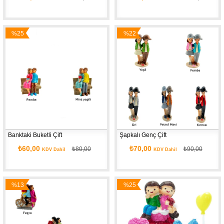
%25
%22
İndirim
İndirim
Banktaki Buketli Çift
Şapkalı Genç Çift
₺60,00
₺70,00
₺80,00
₺90,00
KDV Dahil
KDV Dahil
%13
%25
İndirim
İndirim