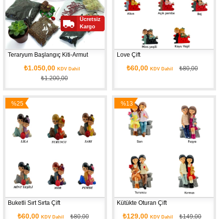
Ücretsiz
Kargo
Teraryum Başlangıç Kiti-Armut
Love Çift 
₺1.050,00
₺60,00
₺80,00
KDV Dahil
KDV Dahil
₺1.200,00
%25
%13
İndirim
İndirim
Buketli Sırt Sırta Çift
Kütükte Oturan Çift 
₺60,00
₺129,00
₺80,00
₺149,00
KDV Dahil
KDV Dahil