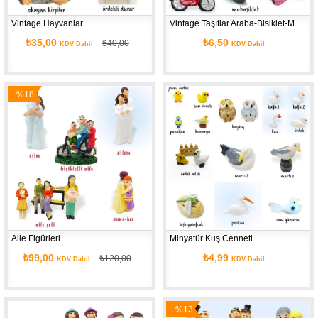
Vintage Hayvanlar
Vintage Taşıtlar Araba-Bisiklet-Motor-Minibüs-Araç
₺35,00
₺6,50
₺40,00
KDV Dahil
KDV Dahil
%18
İndirim
Aile Figürleri
Minyatür Kuş Cenneti
₺99,00
₺4,99
₺120,00
KDV Dahil
KDV Dahil
%13