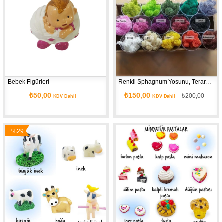
Bebek Figürleri
Renkli Sphagnum Yosunu, Teraryum Yosunu
₺50,00
₺150,00
₺200,00
KDV Dahil
KDV Dahil
%29
İndirim