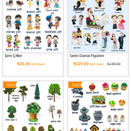
İndirim
Şirin Çiftler
Gelin-Damat Figürleri
₺20,00
₺129,00
₺149,00
KDV Dahil
KDV Dahil
%10
%20
İndirim
İndirim