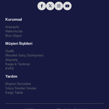
Kurumsal
Anasayfa
Hakkımızda
Bize Ulaşın
Müşteri İlişkileri
Üyelik
Mesafeli Satış Sözleşmesi
Alışveriş
Kargo & Teslimat
KVKK
Yardım
Müşteri Hizmetleri
Sıkça Sorulan Sorular
Kargo Takibi