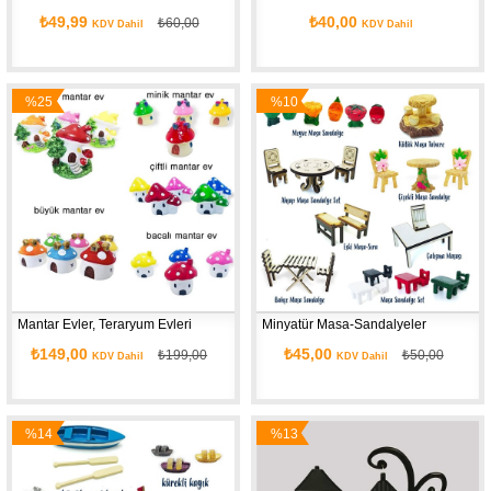
₺49,99
₺40,00
₺60,00
KDV Dahil
KDV Dahil
%25
%10
İndirim
İndirim
Mantar Evler, Teraryum Evleri
Minyatür Masa-Sandalyeler
₺149,00
₺45,00
₺199,00
₺50,00
KDV Dahil
KDV Dahil
%14
%13
İndirim
İndirim