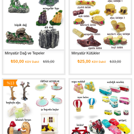
Minyatür Dağ ve Tepeler
Minyatür Kütükler
₺50,00
₺25,00
₺55,00
₺33,00
KDV Dahil
KDV Dahil
%13
İndirim