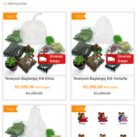
vitrinurunler
%13
%12
İndirim
İndirim
Ücretsiz
Ücretsiz
Kargo
Kargo
Teraryum Başlangıç Kiti-Elma
Teraryum Başlangıç Kiti-Yumurta
₺1.050,00
₺1.050,00
KDV Dahil
KDV Dahil
₺1.200,00
₺1.200,00
%12
%25
İndirim
İndirim