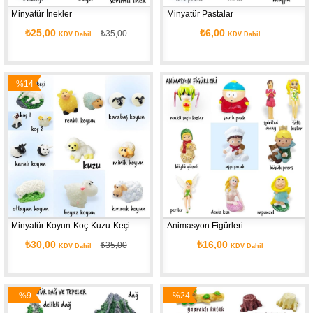
Minyatür İnekler
Minyatür Pastalar
₺25,00
₺6,00
₺35,00
KDV Dahil
KDV Dahil
%14
İndirim
Minyatür Koyun-Koç-Kuzu-Keçi
Animasyon Figürleri
₺30,00
₺16,00
₺35,00
KDV Dahil
KDV Dahil
%9
%24
İndirim
İndirim