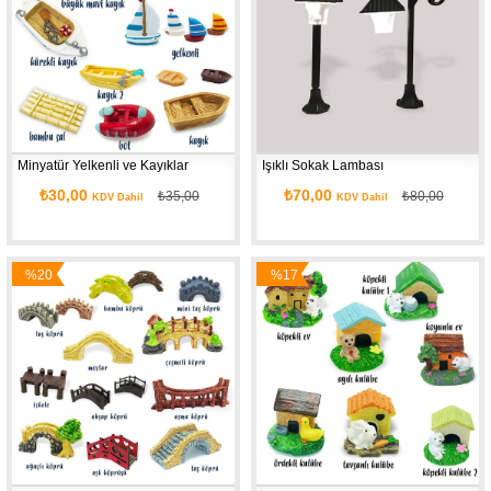
Minyatür Yelkenli ve Kayıklar
Işıklı Sokak Lambası
₺30,00
₺70,00
₺35,00
₺80,00
KDV Dahil
KDV Dahil
%20
%17
İndirim
İndirim