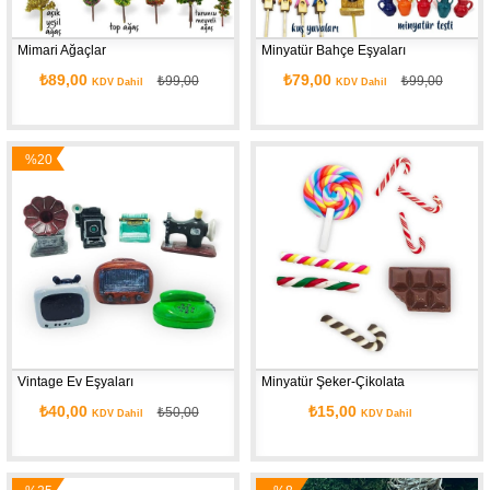
Mimari Ağaçlar
Minyatür Bahçe Eşyaları
₺89,00
₺79,00
₺99,00
₺99,00
KDV Dahil
KDV Dahil
%20
İndirim
Vintage Ev Eşyaları 
Minyatür Şeker-Çikolata
₺40,00
₺15,00
₺50,00
KDV Dahil
KDV Dahil