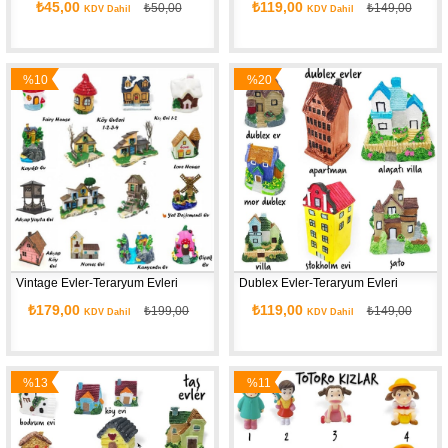
₺45,00
₺119,00
₺50,00
₺149,00
KDV Dahil
KDV Dahil
%10
%20
İndirim
İndirim
Vintage Evler-Teraryum Evleri
Dublex Evler-Teraryum Evleri
₺179,00
₺119,00
₺199,00
₺149,00
KDV Dahil
KDV Dahil
%13
%11
İndirim
İndirim