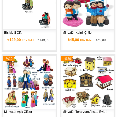
Bisikletli Çift
Minyatür Kalpli Çiftler
₺129,00
₺45,00
₺149,00
₺60,00
KDV Dahil
KDV Dahil
%10
%20
İndirim
İndirim
Minyatür Aşık Çiftler
Minyatür Teraryum Ahşap Evleri