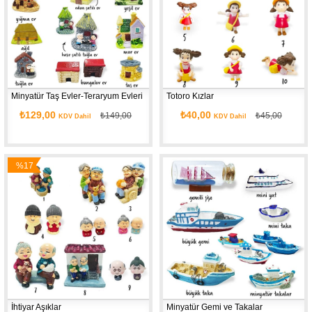
Minyatür Taş Evler-Teraryum Evleri
Totoro Kızlar
₺129,00
₺40,00
₺149,00
₺45,00
KDV Dahil
KDV Dahil
%17
İndirim
İhtiyar Aşıklar
Minyatür Gemi ve Takalar