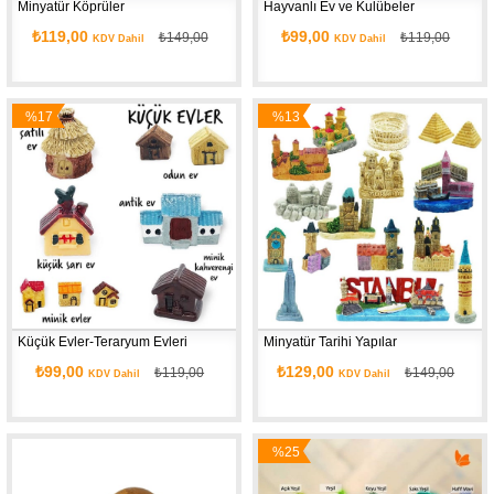
Minyatür Köprüler
Hayvanlı Ev ve Kulübeler
₺119,00
₺99,00
₺149,00
₺119,00
KDV Dahil
KDV Dahil
%17
%13
İndirim
İndirim
Küçük Evler-Teraryum Evleri
Minyatür Tarihi Yapılar
₺99,00
₺129,00
₺119,00
₺149,00
KDV Dahil
KDV Dahil
%25
İndirim